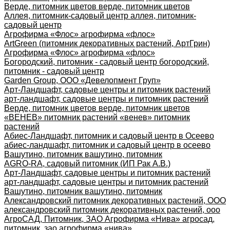
Верде, питомник цветов верде, питомник цветов
Аллея, питомник-садовый центр аллея, питомник-
садовый центр
Агрофирма «Флос» агрофирма «флос»
ArtGreen (питомник декоративных растений, АртГрин)
Агрофирма «Флос» агрофирма «флос»
Богородский, питомник - садовый центр богородский,
питомник - садовый центр
Garden Group, ООО «Девелопмент Груп»
Арт-Ландшафт, садовые центры и питомник растений
арт-ландшафт, садовые центры и питомник растений
Верде, питомник цветов верде, питомник цветов
«ВЕНЕВ» питомник растений «венев» питомник
растений
Абиес-Ландшафт, питомник и садовый центр в Осеево
абиес-ландшафт, питомник и садовый центр в осеево
Вашутино, питомник вашутино, питомник
AGRO-RA, садовый питомник (ИП Рак А.В.)
Арт-Ландшафт, садовые центры и питомник растений
арт-ландшафт, садовые центры и питомник растений
Вашутино, питомник вашутино, питомник
Александровский питомник декоративных растений, ООО
александровский питомник декоративных растений, ооо
АгроСАД, Питомник, ЗАО Агрофирма «Нива» агросад,
питомник, зао агрофирма «нива»