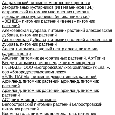
Астраханский питомник многолетних цветов и
декоративных кустарников (ИП Иванников Г.И.)
астраханский питомник многолетних цветов и
декоративных кустарников (ип иванников г.и.)
«ВЕНЕВ» питомник растений «венев» питомник
растений
Алексеевская Дубрава, питомник растений алексеевская
дубрава, питомник растений
Алексеевская Дубрава, питомник растений алексеевская
дубрава, питомник растений
Аллея, питомник-садовый центр аллея, питомник-
садовый центр
ArtGreen (питомник декоративных растений, АртГрин)
Верде, питомник цветов верде, питомник цветов
ГК «NALI», ООО «БогородскСельхозКомплекс» гк «nali»,
ооо «богородсксельхозкомплекс»
«ЁЛЫ-ПАЛЫ», питомник декоративных растений
Архиленд, питомник растений архиленд, питомник
растений
Архиленд, питомник растений архиленд, питомник
растений
АСТ, питомник аст, питомник
Белоостровский питомник растений белоостровский
питомник растений
Времена года, питомник времена года, питомник