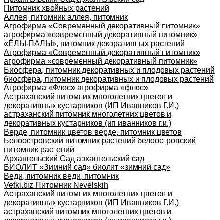
Питомник хвойных растений
Аллея, питомник аллея, питомник
Агрофирма «Современный декоративный питомник»
агрофирма «современный декоративный питомник»
«ЁЛЫ-ПАЛЫ», питомник декоративных растений
Агрофирма «Современный декоративный питомник»
агрофирма «современный декоративный питомник»
Биосфера, питомник декоративных и плодовых растений
биосфера, питомник декоративных и плодовых растений
Агрофирма «Флос» агрофирма «флос»
Астраханский питомник многолетних цветов и
декоративных кустарников (ИП Иванников Г.И.)
астраханский питомник многолетних цветов и
декоративных кустарников (ип иванников г.и.)
Верде, питомник цветов верде, питомник цветов
Белоостровский питомник растений белоостровский
питомник растений
Архангельский Сад архангельский сад
БИОЛИТ «Зимний сад» биолит «зимний сад»
Веди, питомник веди, питомник
Vetki.biz Питомник Nevelskih
Астраханский питомник многолетних цветов и
декоративных кустарников (ИП Иванников Г.И.)
астраханский питомник многолетних цветов и