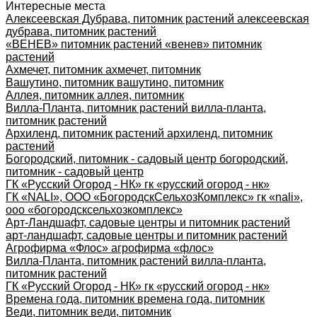
Интересные места
Алексеевская Дубрава, питомник растений алексеевская
дубрава, питомник растений
«ВЕНЕВ» питомник растений «венев» питомник
растений
Ахмечет, питомник ахмечет, питомник
Вашутино, питомник вашутино, питомник
Аллея, питомник аллея, питомник
Вилла-Планта, питомник растений вилла-планта,
питомник растений
Архиленд, питомник растений архиленд, питомник
растений
Богородский, питомник - садовый центр богородский,
питомник - садовый центр
ГК «Русский Огород - НК» гк «русский огород - нк»
ГК «NALI», ООО «БогородскСельхозКомплекс» гк «nali»,
ооо «богородсксельхозкомплекс»
Арт-Ландшафт, садовые центры и питомник растений
арт-ландшафт, садовые центры и питомник растений
Агрофирма «Флос» агрофирма «флос»
Вилла-Планта, питомник растений вилла-планта,
питомник растений
ГК «Русский Огород - НК» гк «русский огород - нк»
Времена года, питомник времена года, питомник
Веди, питомник веди, питомник