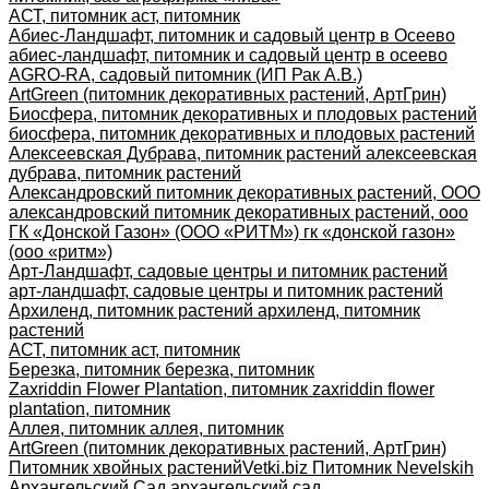
АСТ, питомник аст, питомник
Абиес-Ландшафт, питомник и садовый центр в Осеево
абиес-ландшафт, питомник и садовый центр в осеево
AGRO-RA, садовый питомник (ИП Рак А.В.)
ArtGreen (питомник декоративных растений, АртГрин)
Биосфера, питомник декоративных и плодовых растений
биосфера, питомник декоративных и плодовых растений
Алексеевская Дубрава, питомник растений алексеевская
дубрава, питомник растений
Александровский питомник декоративных растений, ООО
александровский питомник декоративных растений, ооо
ГК «Донской Газон» (ООО «РИТМ») гк «донской газон»
(ооо «ритм»)
Арт-Ландшафт, садовые центры и питомник растений
арт-ландшафт, садовые центры и питомник растений
Архиленд, питомник растений архиленд, питомник
растений
АСТ, питомник аст, питомник
Березка, питомник березка, питомник
Zaxriddin Flower Plantation, питомник zaxriddin flower
plantation, питомник
Аллея, питомник аллея, питомник
ArtGreen (питомник декоративных растений, АртГрин)
Питомник хвойных растений
Vetki.biz Питомник Nevelskih
Архангельский Сад архангельский сад