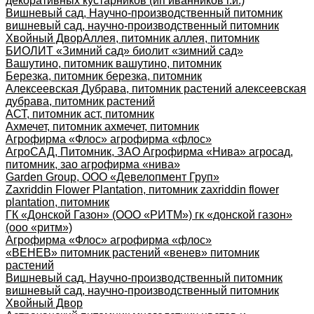
декоративных кустарников (ип иванников г.и.)
Вишневый сад, Научно-производственный питомник
вишневый сад, научно-производственный питомник
Хвойный Двор
Аллея, питомник аллея, питомник
БИОЛИТ «Зимний сад» биолит «зимний сад»
Вашутино, питомник вашутино, питомник
Березка, питомник березка, питомник
Алексеевская Дубрава, питомник растений алексеевская
дубрава, питомник растений
АСТ, питомник аст, питомник
Ахмечет, питомник ахмечет, питомник
Агрофирма «Флос» агрофирма «флос»
АгроСАД, Питомник, ЗАО Агрофирма «Нива» агросад,
питомник, зао агрофирма «нива»
Garden Group, ООО «Девелопмент Груп»
Zaxriddin Flower Plantation, питомник zaxriddin flower
plantation, питомник
ГК «Донской Газон» (ООО «РИТМ») гк «донской газон»
(ооо «ритм»)
Агрофирма «Флос» агрофирма «флос»
«ВЕНЕВ» питомник растений «венев» питомник
растений
Вишневый сад, Научно-производственный питомник
вишневый сад, научно-производственный питомник
Хвойный Двор