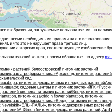
 все изображения, загружаемые пользователями, на налич
ладает всеми необходимыми правами на его использование 
ия), и что это не нарушает права третьих лиц.
арушении авторских прав, соответствующее изображение бу
ользовательский контент, просим обращаться по адресу
mai
томник растений белоостровский питомник растений
омник, зао агрофирма «нива»
Архиленд, питомник растений
рхангельский сад
биосфера, питомник декоративных и плодовых растений
Алл
ландшафт, садовые центры и питомник растений
ГК «Русский
растений «венев» питомник растений
Верде, питомник цве
lantation, питомник zaxriddin flower plantation, питомник
омник, зао агрофирма «нива»
Верде, питомник цветов верд
к Nevelskih
«ЁЛЫ-ПАЛЫ», питомник декоративных растений
к растений
ArtGreen (питомник декоративных растений, АртГ