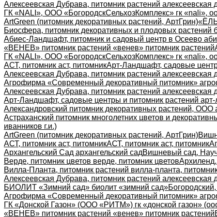
Алексеевская Дубрава, питомник растений алексеевская 
ГК «NALI», ООО «БогородскСельхозКомплекс» гк «nali», о
ArtGreen (питомник декоративных растений, АртГрин)
«ЁЛЫ
Биосфера, питомник декоративных и плодовых растений 
Абиес-Ландшафт, питомник и садовый центр в Осеево аби
«ВЕНЕВ» питомник растений «венев» питомник растений
ГК «NALI», ООО «БогородскСельхозКомплекс» гк «nali», о
АСТ, питомник аст, питомник
Арт-Ландшафт, садовые центр
Алексеевская Дубрава, питомник растений алексеевская 
Агрофирма «Современный декоративный питомник» агро
Алексеевская Дубрава, питомник растений алексеевская 
Арт-Ландшафт, садовые центры и питомник растений арт-
Александровский питомник декоративных растений, ООО 
Астраханский питомник многолетних цветов и декоративны
иванников г.и.)
ArtGreen (питомник декоративных растений, АртГрин)
Вишн
АСТ, питомник аст, питомник
АСТ, питомник аст, питомник
А
Архангельский Сад архангельский сад
Вишневый сад, Науч
Верде, питомник цветов верде, питомник цветов
Архиленд,
Вилла-Планта, питомник растений вилла-планта, питомни
Алексеевская Дубрава, питомник растений алексеевская 
БИОЛИТ «Зимний сад» биолит «зимний сад»
Богородский,
Агрофирма «Современный декоративный питомник» агро
ГК «Донской Газон» (ООО «РИТМ») гк «донской газон» (оо
«ВЕНЕВ» питомник растений «венев» питомник растений