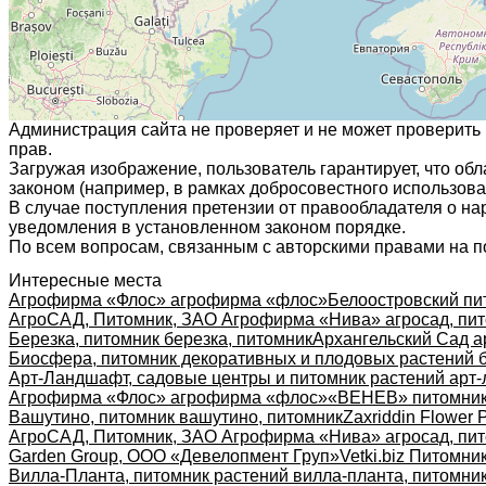
Администрация сайта не проверяет и не может проверить
прав.
Загружая изображение, пользователь гарантирует, что об
законом (например, в рамках добросовестного использован
В случае поступления претензии от правообладателя о н
уведомления в установленном законом порядке.
По всем вопросам, связанным с авторскими правами на п
Интересные места
Агрофирма «Флос» агрофирма «флос»
Белоостровский пи
АгроСАД, Питомник, ЗАО Агрофирма «Нива» агросад, пит
Березка, питомник березка, питомник
Архангельский Сад а
Биосфера, питомник декоративных и плодовых растений 
Арт-Ландшафт, садовые центры и питомник растений арт-
Агрофирма «Флос» агрофирма «флос»
«ВЕНЕВ» питомник 
Вашутино, питомник вашутино, питомник
Zaxriddin Flower P
АгроСАД, Питомник, ЗАО Агрофирма «Нива» агросад, пит
Garden Group, ООО «Девелопмент Груп»
Vetki.biz Питомни
Вилла-Планта, питомник растений вилла-планта, питомни