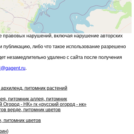
ие правовых нарушений, включая нарушение авторских
и публикацию, либо что такое использование разрешено
дет незамедлительно удалено с сайта после получения
l@gagent.ru
.
 архиленд, питомник растений
ея, питомник аллея, питомник
 Огород - НК» гк «русский огород - нк»
тов верде, питомник цветов
е, питомник цветов
рин)