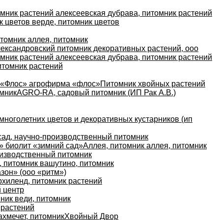
мник растений алексеевская дубрава, питомник растений
к цветов верде, питомник цветов
итомник аллея, питомник
ександровский питомник декоративных растений, ооо
мник растений алексеевская дубрава, питомник растений
итомник растений
«Флос» агрофирма «флос»
Питомник хвойных растений
омник
AGRO-RA, садовый питомник (ИП Рак А.В.)
многолетних цветов и декоративных кустарников (ип
ад, научно-производственный питомник
 биолит «зимний сад»
Аллея, питомник аллея, питомник
оизводственный питомник
 питомник вашутино, питомник
зон» (ооо «ритм»)
рхиленд, питомник растений
й центр
ник веди, питомник
 растений
ахмечет, питомник
Хвойный Двор