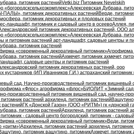
дубрава, питомник растений
Vetki.biz Питомник Nevelskih
оо «богородсксельхозкомплекс»
Алексеевская Дубрава, пито
-ПАЛЫ», питомник декоративных растений
Верде, питомни
биосфера, питомник декоративных и плодовых растений
ес-ландшафт, питомник и садовый центр в осеево
Аллея, п
Александровский питомник декоративных растений, ООО ал
оо «богородсксельхозкомплекс»
Алексеевская Дубрава, пито
ы и питомник растений арт-ландшафт, садовые центры и п
дубрава, питомник растений
фирма «современный декоративный питомник»
Агрофирма 
дубрава, питомник растений
Ахмечет, питомник ахмечет, пит
ландшафт, садовые центры и питомник растений
александровский питомник декоративных растений, ооо
х кустарников (ИП Иванников Г.И.) астраханский питомник 
евый сад, Научно-производственный питомник вишневый с
грофирма «Флос» агрофирма «флос»
БИОЛИТ «Зимний сад»
но-производственный питомник вишневый сад, научно-пр
 питомник растений архиленд, питомник растений
Вашутино,
к растений
ГК «Донской Газон» (ООО «РИТМ») гк «донской га
дубрава, питомник растений
Архиленд, питомник растений а
 питомник - садовый центр богородский, питомник - садовы
фирма «современный декоративный питомник»
Веди, питом
о «ритм»)
Архиленд, питомник растений архиленд, питомник
Вашутино, питомник вашутино, питомник
Ахмечет, питомник 