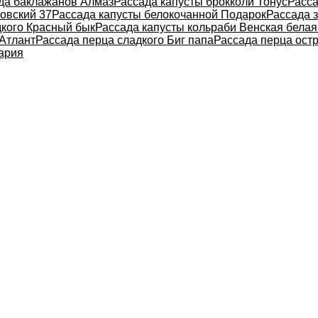
да баклажанов Алмаз
Рассада капусты брокколи Тонус
Расса
овский 37
Рассада капусты белокочанной Подарок
Рассада 
дкого Красный бык
Рассада капусты кольраби Венская белая
 Атлант
Рассада перца сладкого Биг папа
Рассада перца ост
ария