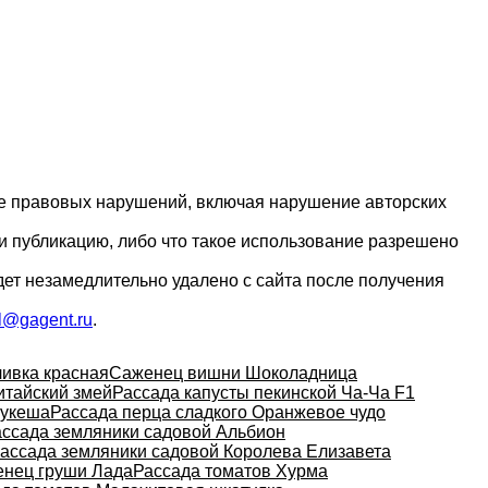
ие правовых нарушений, включая нарушение авторских
и публикацию, либо что такое использование разрешено
дет незамедлительно удалено с сайта после получения
l@gagent.ru
.
ивка красная
Саженец вишни Шоколадница
итайский змей
Рассада капусты пекинской Ча-Ча F1
Цукеша
Рассада перца сладкого Оранжевое чудо
ссада земляники садовой Альбион
ассада земляники садовой Королева Елизавета
нец груши Лада
Рассада томатов Хурма