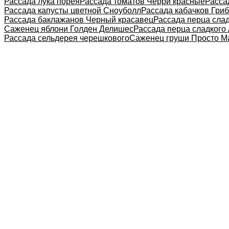
Рассада лука порея
Рассада томатов Черри красные
Расса
Рассада капусты цветной Сноуболл
Рассада кабачков Гриб
Рассада баклажанов Черный красавец
Рассада перца сла
Саженец яблони Голден Делишес
Рассада перца сладкого
Рассада сельдерея черешкового
Саженец груши Просто М