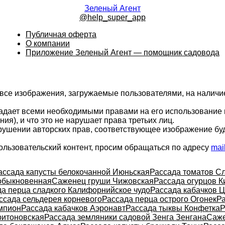
Зеленый Агент
@help_super_app
Публичная оферта
О компании
Приложение Зеленый Агент — помощник садовода
 все изображения, загружаемые пользователями, на налич
ладает всеми необходимыми правами на его использование 
ия), и что это не нарушает права третьих лиц.
арушении авторских прав, соответствующее изображение бу
ользовательский контент, просим обращаться по адресу
mai
ассада капусты белокочанной Июньская
Рассада томатов Сл
обыкновенная
Саженец груши Чижовская
Рассада огурцов К
а перца сладкого Калифорнийское чудо
Рассада кабачков 
ссада сельдерея корневого
Рассада перца острого Огонек
Ра
мпион
Рассада кабачков Аэронавт
Рассада тыквы Конфетка
Р
итоновская
Рассада земляники садовой Зенга Зенгана
Саже