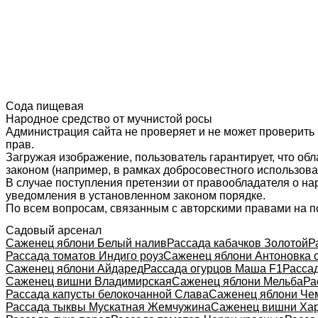
Сода пищевая
Народное средство от мучнистой росы
Администрация сайта не проверяет и не может проверить
прав.
Загружая изображение, пользователь гарантирует, что об
законом (например, в рамках добросовестного использован
В случае поступления претензии от правообладателя о н
уведомления в установленном законом порядке.
По всем вопросам, связанным с авторскими правами на п
Садовый арсенал
Саженец яблони Белый налив
Рассада кабачков Золотой
Р
Рассада томатов Индиго роуз
Саженец яблони Антоновка 
Саженец яблони Айдаред
Рассада огурцов Маша F1
Рассад
Саженец вишни Владимирская
Саженец яблони Мельба
Ра
Рассада капусты белокочанной Слава
Саженец яблони Че
Рассада тыквы Мускатная Жемчужина
Саженец вишни Хар