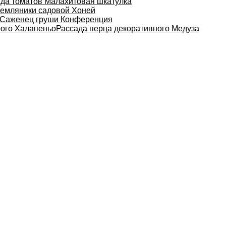
да томатов Малахитовая шкатулка
земляники садовой Хоней
Саженец груши Конференция
рого Халапеньо
Рассада перца декоративного Медуза