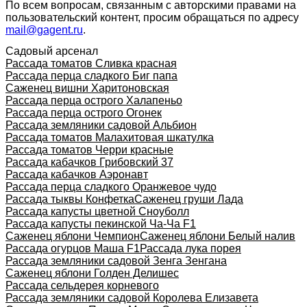
По всем вопросам, связанным с авторскими правами на
пользовательский контент, просим обращаться по адресу
mail@gagent.ru
.
Садовый арсенал
Рассада томатов Сливка красная
Рассада перца сладкого Биг папа
Саженец вишни Харитоновская
Рассада перца острого Халапеньо
Рассада перца острого Огонек
Рассада земляники садовой Альбион
Рассада томатов Малахитовая шкатулка
Рассада томатов Черри красные
Рассада кабачков Грибовский 37
Рассада кабачков Аэронавт
Рассада перца сладкого Оранжевое чудо
Рассада тыквы Конфетка
Саженец груши Лада
Рассада капусты цветной Сноуболл
Рассада капусты пекинской Ча-Ча F1
Саженец яблони Чемпион
Саженец яблони Белый налив
Рассада огурцов Маша F1
Рассада лука порея
Рассада земляники садовой Зенга Зенгана
Саженец яблони Голден Делишес
Рассада сельдерея корневого
Рассада земляники садовой Королева Елизавета