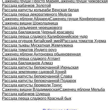
Саженец груши Просто Мария
Саженец груши Чижовская
Рассада кабачков Золотой
Рассада капусты кольраби Венская белая
Рассада перца декоративного Медуза
Саженец яблони Айдаред
Саженец груши Конференция
Саженец вишни Шоколадница
Рассада сельдерея черешкового
Рассада баклажанов Черный красавец
Рассада перца сладкого Калифорнийское чудо
Рассада огурцов Китайский змей
Рассада томатов Хурма
Рассада тыквы Мускатная Жемчужина
Рассада томатов Индиго роуз
Саженец яблони Антоновка обыкновенная
Рассада перца сладкого Атлант
Рассада баклажанов Алмаз
Рассада капусты белокочанной Июньская
Рассада земляники садовой Хоней
Рассада капусты белокочанной Слава
Рассада капусты белокочанной Подарок
Рассада капусты брокколи Тонус
Саженец вишни Владимирская
Саженец яблони Мельба
Рассада кабачков Цукеша
Рассада перца сладкого Красный бык