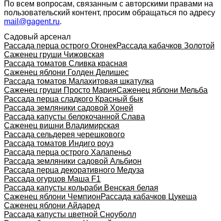
По всем вопросам, связанным с авторскими правами на
пользовательский контент, просим обращаться по адресу
mail@gagent.ru
.
Садовый арсенал
Рассада перца острого Огонек
Рассада кабачков Золотой
Саженец груши Чижовская
Рассада томатов Сливка красная
Саженец яблони Голден Делишес
Рассада томатов Малахитовая шкатулка
Саженец груши Просто Мария
Саженец яблони Мельба
Рассада перца сладкого Красный бык
Рассада земляники садовой Хоней
Рассада капусты белокочанной Слава
Саженец вишни Владимирская
Рассада сельдерея черешкового
Рассада томатов Индиго роуз
Рассада перца острого Халапеньо
Рассада земляники садовой Альбион
Рассада перца декоративного Медуза
Рассада огурцов Маша F1
Рассада капусты кольраби Венская белая
Саженец яблони Чемпион
Рассада кабачков Цукеша
Саженец яблони Айдаред
Рассада капусты цветной Сноуболл