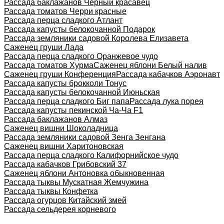
Рассада баклажанов Черный красавец
Рассада томатов Черри красные
Рассада перца сладкого Атлант
Рассада капусты белокочанной Подарок
Рассада земляники садовой Королева Елизавета
Саженец груши Лада
Рассада перца сладкого Оранжевое чудо
Рассада томатов Хурма
Саженец яблони Белый налив
Саженец груши Конференция
Рассада кабачков Аэронавт
Рассада капусты брокколи Тонус
Рассада капусты белокочанной Июньская
Рассада перца сладкого Биг папа
Рассада лука порея
Рассада капусты пекинской Ча-Ча F1
Рассада баклажанов Алмаз
Саженец вишни Шоколадница
Рассада земляники садовой Зенга Зенгана
Саженец вишни Харитоновская
Рассада перца сладкого Калифорнийское чудо
Рассада кабачков Грибовский 37
Саженец яблони Антоновка обыкновенная
Рассада тыквы Мускатная Жемчужина
Рассада тыквы Конфетка
Рассада огурцов Китайский змей
Рассада сельдерея корневого