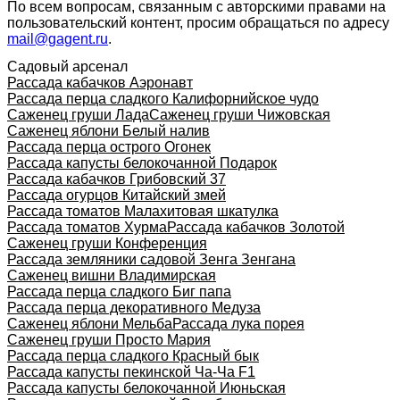
По всем вопросам, связанным с авторскими правами на
пользовательский контент, просим обращаться по адресу
mail@gagent.ru
.
Садовый арсенал
Рассада кабачков Аэронавт
Рассада перца сладкого Калифорнийское чудо
Саженец груши Лада
Саженец груши Чижовская
Саженец яблони Белый налив
Рассада перца острого Огонек
Рассада капусты белокочанной Подарок
Рассада кабачков Грибовский 37
Рассада огурцов Китайский змей
Рассада томатов Малахитовая шкатулка
Рассада томатов Хурма
Рассада кабачков Золотой
Саженец груши Конференция
Рассада земляники садовой Зенга Зенгана
Саженец вишни Владимирская
Рассада перца сладкого Биг папа
Рассада перца декоративного Медуза
Саженец яблони Мельба
Рассада лука порея
Саженец груши Просто Мария
Рассада перца сладкого Красный бык
Рассада капусты пекинской Ча-Ча F1
Рассада капусты белокочанной Июньская