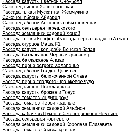
Рассада капусты цветной Сноуболл
Саженец вишни Харитоновская
Рассада тыквы Мускатная Жемчужина
Саженец яблони Айдаред
Саженец яблони Антоновка обыкновенная
Рассада сельдерея черешкового
Рассада земляники садовой Хоней
Рассада тыквы Конфетка
Рассада перца сладкого Атлант
Рассада огурцов Маша F1
Рассада капусты кольраби Венская белая
Рассада баклажанов Черный красавец
Рассада баклажанов Алмаз
Рассада перца острого Халапеньо
Саженец яблони Голден Делишес
Рассада капусты белокочанной Слава
Рассада перца сладкого Оранжевое чудо
Саженец вишни Шоколадница
Рассада капусты брокколи Тонус
Рассада томатов Индиго роуз
Рассада томатов Черри красные
Рассада земляники садовой Альбион
Рассада кабачков Цукеша
Саженец яблони Чемпион
Рассада сельдерея корневого
Рассада земляники садовой Королева Елизавета
Рассада томатов Сливка красная