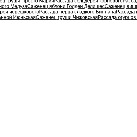
ец груши Просто Мария
Рассада сельдерея корневого
Расса
ного Медуза
Саженец яблони Голден Делишес
Саженец виш
ерея черешкового
Рассада перца сладкого Биг папа
Рассада 
анной Июньская
Саженец груши Чижовская
Рассада огурцов