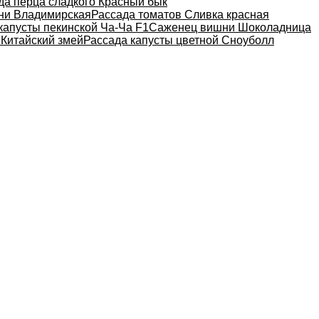
да перца сладкого Красный бык
ни Владимирская
Рассада томатов Сливка красная
капусты пекинской Ча-Ча F1
Саженец вишни Шоколадница
 Китайский змей
Рассада капусты цветной Сноуболл