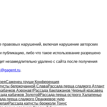
ие правовых нарушений, включая нарушение авторских
и публикацию, либо что такое использование разрешено
дет незамедлительно удалено с сайта после получения
l@gagent.ru
.
рея
Саженец груши Конференция
пусты белокочанной Слава
Рассада перца сладкого Атлант
кабачков Аэронавт
Рассада баклажанов Черный красавец
сада кабачков Золотой
Рассада перца острого Халапеньо
ада перца сладкого Оранжевое чудо
белая
Рассада капусты брокколи Тонус