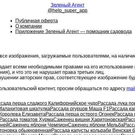
Зеленый Агент
@help_super_app
Публичная оферта
О компании
Приложение Зеленый Агент — помощник садовода
 все изображения, загружаемые пользователями, на налич
ладает всеми необходимыми правами на его использование 
ия), и что это не нарушает права третьих лиц.
арушении авторских прав, соответствующее изображение бу
ользовательский контент, просим обращаться по адресу
mai
сада перца сладкого Калифорнийское чудо
Рассада лука по
Малахитовая шкатулка
Рассада огурцов Маша F1
Рассада ка
 Королева Елизавета
Рассада перца острого Огонек
Рассада 
Рассада томатов Хурма
Саженец вишни Харитоновская
Рас
оней
Саженец яблони Чемпион
Саженец яблони Мельба
Расс
тоновка обыкновенная
Рассада капусты кольраби Венская 