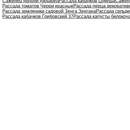
Саженец яблони Айдаред
Рассада кабачков Цукеша
Сажен
Рассада томатов Черри красные
Рассада перца декоратив
Рассада земляники садовой Зенга Зенгана
Рассада сельд
Рассада кабачков Грибовский 37
Рассада капусты белокоч