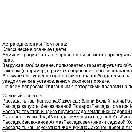
Астра однолетняя Помпонная
Классические осенние цветы
Администрация сайта не проверяет и не может проверить
прав.
Загружая изображение, пользователь гарантирует, что об
законом (например, в рамках добросовестного использован
В случае поступления претензии от правообладателя о н
уведомления в установленном законом порядке.
По всем вопросам, связанным с авторскими правами на п
Садовый арсенал
Рассада тыквы Конфетка
Саженец яблони Белый налив
Рас
Рассада капусты белокочанной Подарок
Рассада томатов 
Рассада томатов Индиго роуз
Рассада земляники садовой
Саженец груши Лада
Рассада земляники садовой Альбион
Рассада баклажанов Алмаз
Рассада земляники садовой Х
Рассада тыквы Мускатная Жемчужина
Саженец яблони Ан