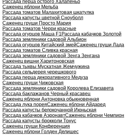
Рассада перца острого Халапеньо
Саженец яблони Мельба
Рассада томатов Малахитовая шкатулка
Рассада капусты цветной Сноуболл
Саженец груши Просто Мария
Рассада томатов Черри красные
Рассада огурцов Маша F1
Рассада кабачков Золотой
Рассада земляники садовой Альбион
Рассада огурцов Китайский змей
Саженец груши Лада
Рассада томатов Сливка красная
Рассада земляники садовой Зенга Зенгана
Саженец вишни Харитоновская
Рассада тыквы Мускатная Жемчужина
Рассада сельдерея черешкового
Рассада перца декоративного Медуза
Саженец груши Чижовская
Рассада земляники садовой Королева Елизавета
Рассада баклажанов Черный красавец
Саженец яблони Антоновка обыкновенная
Рассада лука порея
Саженец яблони Айдаред
Рассада капусты белокочанной Июньская
Рассада кабачков Аэронавт
Саженец яблони Чемпион
Рассада капусты брокколи Тонус
Саженец груши Конференция
Саженец яблони Голден Делишес