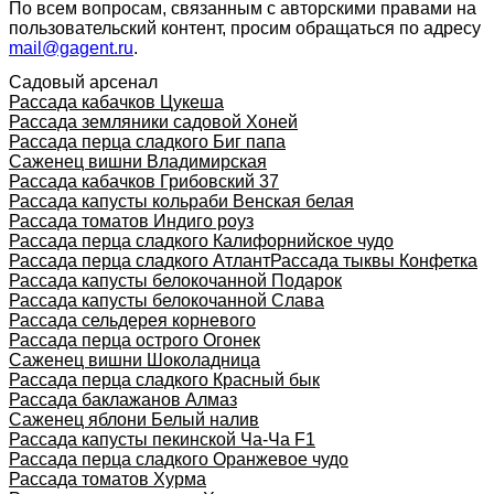
По всем вопросам, связанным с авторскими правами на
пользовательский контент, просим обращаться по адресу
mail@gagent.ru
.
Садовый арсенал
Рассада кабачков Цукеша
Рассада земляники садовой Хоней
Рассада перца сладкого Биг папа
Саженец вишни Владимирская
Рассада кабачков Грибовский 37
Рассада капусты кольраби Венская белая
Рассада томатов Индиго роуз
Рассада перца сладкого Калифорнийское чудо
Рассада перца сладкого Атлант
Рассада тыквы Конфетка
Рассада капусты белокочанной Подарок
Рассада капусты белокочанной Слава
Рассада сельдерея корневого
Рассада перца острого Огонек
Саженец вишни Шоколадница
Рассада перца сладкого Красный бык
Рассада баклажанов Алмаз
Саженец яблони Белый налив
Рассада капусты пекинской Ча-Ча F1
Рассада перца сладкого Оранжевое чудо
Рассада томатов Хурма