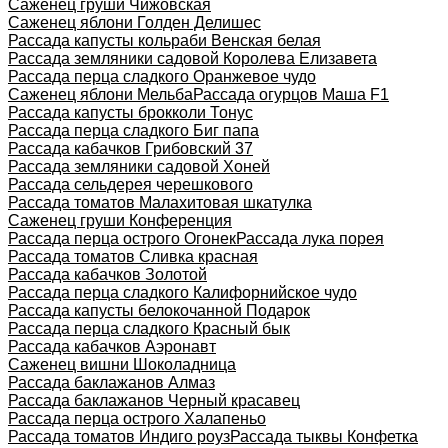
Саженец груши Чижовская
Саженец яблони Голден Делишес
Рассада капусты кольраби Венская белая
Рассада земляники садовой Королева Елизавета
Рассада перца сладкого Оранжевое чудо
Саженец яблони Мельба
Рассада огурцов Маша F1
Рассада капусты брокколи Тонус
Рассада перца сладкого Биг папа
Рассада кабачков Грибовский 37
Рассада земляники садовой Хоней
Рассада сельдерея черешкового
Рассада томатов Малахитовая шкатулка
Саженец груши Конференция
Рассада перца острого Огонек
Рассада лука порея
Рассада томатов Сливка красная
Рассада кабачков Золотой
Рассада перца сладкого Калифорнийское чудо
Рассада капусты белокочанной Подарок
Рассада перца сладкого Красный бык
Рассада кабачков Аэронавт
Саженец вишни Шоколадница
Рассада баклажанов Алмаз
Рассада баклажанов Черный красавец
Рассада перца острого Халапеньо
Рассада томатов Индиго роуз
Рассада тыквы Конфетка