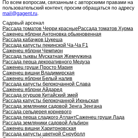
По всем вопросам, связанным с авторскими правами на
пользовательский контент, просим обращаться по адресу
mail@gagent.ru
.
Садовый арсенал
Рассада томатов Черри красные
Рассада томатов Хурма
Саженец яблони Антоновка обыкновенная
Рассада кабачков Цукеша
Рассада капусты пекинской Ча-Ча F1
Саженец яблони Чемпион
Рассада тыквы Мускатная Жемчужина
Рассада перца декоративного Медуза
Саженец груши Просто Мария
Саженец вишни Владимирская
Саженец яблони Белый налив
Рассада капусты белокочанной Слава
Саженец яблони Айдаред
Рассада огурцов Китайский змей
Рассада капусты белокочанной Июньская
Рассада земляники садовой Зенга Зенгана
Рассада сельдерея корневого
Рассада перца сладкого Атлант
Саженец груши Лада
Рассада земляники садовой Альбион
Саженец вишни Харитоновская
Рассада капусты цветной Сноуболл