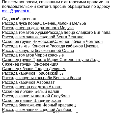
По всем вопросам, связанным с авторскими правами на
пользовательский контент, просим обращаться по адресу
mail@gagent.ru
.
Садовый арсенал
Рассада лука порея
Саженец яблони Мельба
Рассада перца декоративного Медуза
Рассада томатов Хурма
Рассада перца сладкого Биг папа
Рассада земляники садовой Зенга Зенгана
Саженец груши Чижовская
Саженец яблони Чемпион
Рассада тыквы Конфетка
Рассада кабачков Цукеша
Рассада капусты белокочанной Слава
Рассада томатов Черри красные
Саженец груши Просто Мария
Саженец груши Лада
Саженец груши Конференция
Саженец яблони Голден Делишес
Рассада кабачков Грибовский 37
Рассада капусты кольраби Венская белая
Рассада кабачков Аэронавт
Рассада перца сладкого Атлант
Саженец яблони Белый налив
Рассада капусты цветной Сноуболл
Саженец вишни Владимирская
Рассада баклажанов Черный красавец
Рассада земляники садовой Альбион