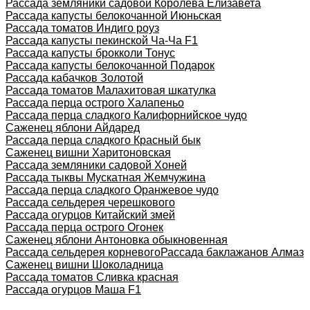
Рассада земляники садовой Королева Елизавета
Рассада капусты белокочанной Июньская
Рассада томатов Индиго роуз
Рассада капусты пекинской Ча-Ча F1
Рассада капусты брокколи Тонус
Рассада капусты белокочанной Подарок
Рассада кабачков Золотой
Рассада томатов Малахитовая шкатулка
Рассада перца острого Халапеньо
Рассада перца сладкого Калифорнийское чудо
Саженец яблони Айдаред
Рассада перца сладкого Красный бык
Саженец вишни Харитоновская
Рассада земляники садовой Хоней
Рассада тыквы Мускатная Жемчужина
Рассада перца сладкого Оранжевое чудо
Рассада сельдерея черешкового
Рассада огурцов Китайский змей
Рассада перца острого Огонек
Саженец яблони Антоновка обыкновенная
Рассада сельдерея корневого
Рассада баклажанов Алмаз
Саженец вишни Шоколадница
Рассада томатов Сливка красная
Рассада огурцов Маша F1