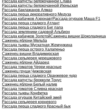
Рассада капусты белокочанной Слава
Рассада капусты белокочанной Июньская
Рассада баклажанов Алмаз
Рассада перца декоративного Медуза
Рассада кабачков Аэронавт
Рассада огурцов Маша F1
Рассада перца сладкого Атлант
Рассада перца сладкого Биг папа
Рассада земляники садовой Альбион
Рассада кабачков Золотой
Саженец вишни Шоколадница
Саженец яблони Мельба
Рассада тыквы Мускатная Жемчужина
Рассада перца острого Халапеньо
Саженец вишни Владимирская
Рассада сельдерея черешкового
Саженец яблони Айдаред
Рассада томатов Черри красные
Саженец груши Чижовская
Рассада перца сладкого Оранжевое чудо
Рассада капусты брокколи Тонус
Саженец яблони Белый налив
Рассада томатов Сливка красная
Рассада тыквы Конфетка
Рассада огурцов Китайский змей
Рассада сельдерея корневого
Рассада перца сладкого Красный бык