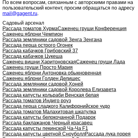
По всем вопросам, связанным с авторскими правами на
пользовательский контент, просим обращаться по адресу
mail@gagent.ru
.
Садовый арсенал
Рассада томатов Хурма
Саженец груши Конференция
Саженец яблони Чемпион
Рассада земляники садовой Зенга Зенгана
Рассада перца острого Огонек
Рассада кабачков Грибовский 37
Рассада кабачков Цукеша
Саженец вишни Харитоновская
Саженец груши Лада
Саженец груши Просто Мария
Саженец яблони Антоновка обыкновенная
Саженец яблони Голден Делишес
Рассада земляники садовой Хоней
Рассада земляники садовой Королева Елизавета
Рассада капусты кольраби Венская белая
Рассада томатов Индиго роуз
Рассада перца сладкого Калифорнийское чудо
Рассада томатов Малахитовая шкатулка
Рассада капусты белокочанной Подарок
Рассада баклажанов Черный красавец
Рассада капусты пекинской Ча-Ча F1
Рассада капусты цветной Сноуболл
Рассада лука порея