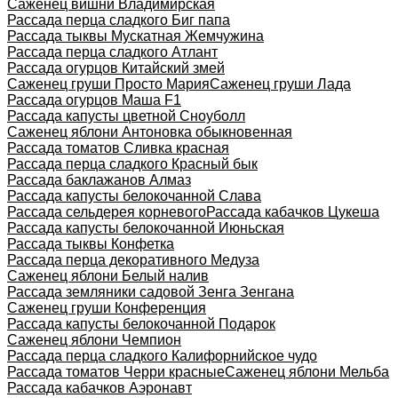
Саженец вишни Владимирская
Рассада перца сладкого Биг папа
Рассада тыквы Мускатная Жемчужина
Рассада перца сладкого Атлант
Рассада огурцов Китайский змей
Саженец груши Просто Мария
Саженец груши Лада
Рассада огурцов Маша F1
Рассада капусты цветной Сноуболл
Саженец яблони Антоновка обыкновенная
Рассада томатов Сливка красная
Рассада перца сладкого Красный бык
Рассада баклажанов Алмаз
Рассада капусты белокочанной Слава
Рассада сельдерея корневого
Рассада кабачков Цукеша
Рассада капусты белокочанной Июньская
Рассада тыквы Конфетка
Рассада перца декоративного Медуза
Саженец яблони Белый налив
Рассада земляники садовой Зенга Зенгана
Саженец груши Конференция
Рассада капусты белокочанной Подарок
Саженец яблони Чемпион
Рассада перца сладкого Калифорнийское чудо
Рассада томатов Черри красные
Саженец яблони Мельба
Рассада кабачков Аэронавт