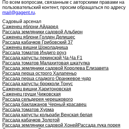
По всем вопросам, связанным с авторскими правами на
пользовательский контент, просим обращаться по адресу
mail@gagent.ru
.
Садовый арсенал
Саженец яблони Айдаред
Рассада земляники садовой Альбион
Саженец яблони Голден Делишес
Рассада кабачков Грибовский 37
Саженец вишни Шоколадница
Рассада томатов Индиго роуз
Рассада капусты пекинской Ча-Ча F1
Рассада томатов Малахитовая шкатулка
Рассада земляники садовой Королева Елизавета
Рассада перца острого Халапеньо
Рассада перца сладкого Оранжевое чудо
Рассада капусты брокколи Тонус
Саженец вишни Харитоновская
Саженец груши Чижовская
Рассада сельдерея черешкового
Рассада баклажанов Черный красавец
Рассада томатов Хурма
Рассада капусты кольраби Венская белая
Рассада кабачков Золотой
Рассада земляники садовой Хоней
Рассада лука порея