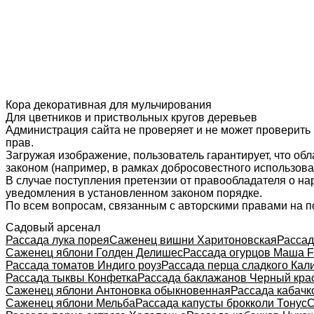
Кора декоративная для мульчирования
Для цветников и приствольных кругов деревьев
Администрация сайта не проверяет и не может проверить
прав.
Загружая изображение, пользователь гарантирует, что об
законом (например, в рамках добросовестного использован
В случае поступления претензии от правообладателя о н
уведомления в установленном законом порядке.
По всем вопросам, связанным с авторскими правами на п
Садовый арсенал
Рассада лука порея
Саженец вишни Харитоновская
Рассад
Саженец яблони Голден Делишес
Рассада огурцов Маша 
Рассада томатов Индиго роуз
Рассада перца сладкого Кал
Рассада тыквы Конфетка
Рассада баклажанов Черный кра
Саженец яблони Антоновка обыкновенная
Рассада кабачк
Саженец яблони Мельба
Рассада капусты брокколи Тонус
С