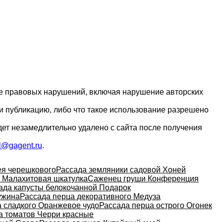
ие правовых нарушений, включая нарушение авторских
и публикацию, либо что такое использование разрешено
дет незамедлительно удалено с сайта после получения
l@gagent.ru
.
ея черешкового
Рассада земляники садовой Хоней
 Малахитовая шкатулка
Саженец груши Конференция
ада капусты белокочанной Подарок
ужина
Рассада перца декоративного Медуза
а сладкого Оранжевое чудо
Рассада перца острого Огонек
а томатов Черри красные