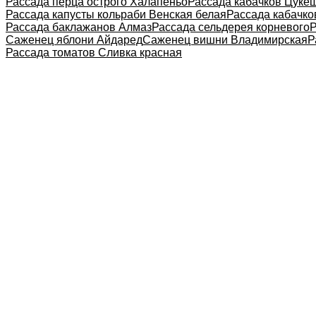
Рассада перца острого Халапеньо
Рассада кабачков Цуке
Рассада капусты кольраби Венская белая
Рассада кабачко
Рассада баклажанов Алмаз
Рассада сельдерея корневого
Р
Саженец яблони Айдаред
Саженец вишни Владимирская
Р
Рассада томатов Сливка красная