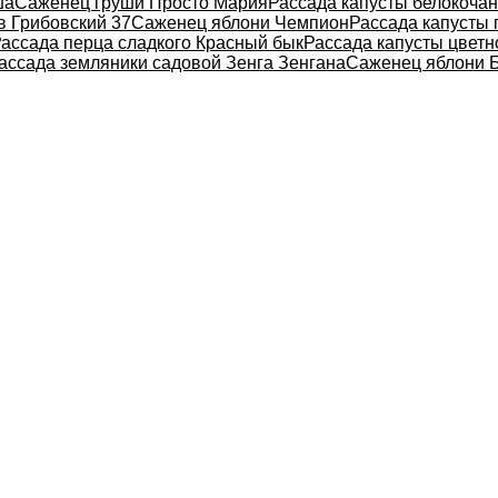
ша
Саженец груши Просто Мария
Рассада капусты белокоча
в Грибовский 37
Саженец яблони Чемпион
Рассада капусты 
ассада перца сладкого Красный бык
Рассада капусты цвет
ассада земляники садовой Зенга Зенгана
Саженец яблони 