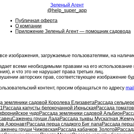
Зеленый Агент
@help_super_app
Публичная оферта
О компании
Приложение Зеленый Агент — помощник садовода
 все изображения, загружаемые пользователями, на налич
ладает всеми необходимыми правами на его использование 
ия), и что это не нарушает права третьих лиц.
арушении авторских прав, соответствующее изображение бу
ользовательский контент, просим обращаться по адресу
mai
а земляники садовой Королева Елизавета
Рассада сельдер
F1
Рассада капусты белокочанной Июньская
Рассада томатов
ифорнийское чудо
Рассада земляники садовой Альбион
Расс
савец
Саженец груши Лада
Рассада тыквы Мускатная Жемч
ов Аэронавт
Рассада перца сладкого Биг папа
Рассада перц
аженец груши Чижовская
Рассада кабачков Золотой
Рассад