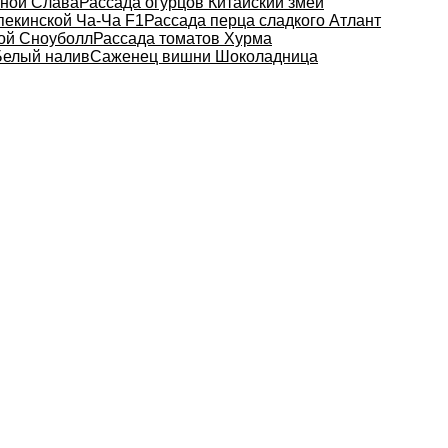
нной Слава
Рассада огурцов Китайский змей
пекинской Ча-Ча F1
Рассада перца сладкого Атлант
ной Сноуболл
Рассада томатов Хурма
Белый налив
Саженец вишни Шоколадница