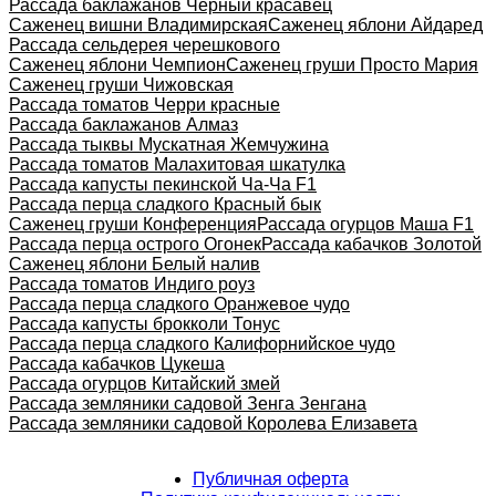
Рассада баклажанов Черный красавец
Саженец вишни Владимирская
Саженец яблони Айдаред
Рассада сельдерея черешкового
Саженец яблони Чемпион
Саженец груши Просто Мария
Саженец груши Чижовская
Рассада томатов Черри красные
Рассада баклажанов Алмаз
Рассада тыквы Мускатная Жемчужина
Рассада томатов Малахитовая шкатулка
Рассада капусты пекинской Ча-Ча F1
Рассада перца сладкого Красный бык
Саженец груши Конференция
Рассада огурцов Маша F1
Рассада перца острого Огонек
Рассада кабачков Золотой
Саженец яблони Белый налив
Рассада томатов Индиго роуз
Рассада перца сладкого Оранжевое чудо
Рассада капусты брокколи Тонус
Рассада перца сладкого Калифорнийское чудо
Рассада кабачков Цукеша
Рассада огурцов Китайский змей
Рассада земляники садовой Зенга Зенгана
Рассада земляники садовой Королева Елизавета
Публичная оферта