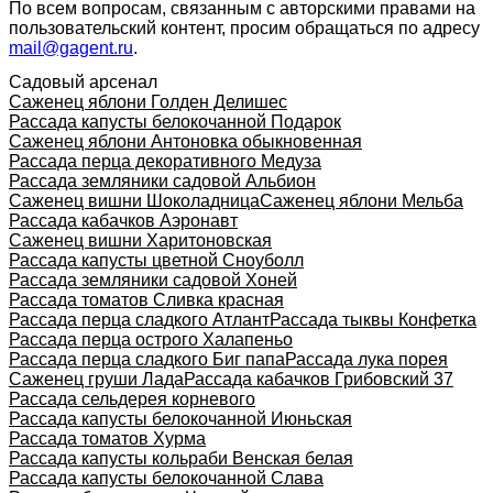
По всем вопросам, связанным с авторскими правами на
пользовательский контент, просим обращаться по адресу
mail@gagent.ru
.
Садовый арсенал
Саженец яблони Голден Делишес
Рассада капусты белокочанной Подарок
Саженец яблони Антоновка обыкновенная
Рассада перца декоративного Медуза
Рассада земляники садовой Альбион
Саженец вишни Шоколадница
Саженец яблони Мельба
Рассада кабачков Аэронавт
Саженец вишни Харитоновская
Рассада капусты цветной Сноуболл
Рассада земляники садовой Хоней
Рассада томатов Сливка красная
Рассада перца сладкого Атлант
Рассада тыквы Конфетка
Рассада перца острого Халапеньо
Рассада перца сладкого Биг папа
Рассада лука порея
Саженец груши Лада
Рассада кабачков Грибовский 37
Рассада сельдерея корневого
Рассада капусты белокочанной Июньская
Рассада томатов Хурма
Рассада капусты кольраби Венская белая
Рассада капусты белокочанной Слава