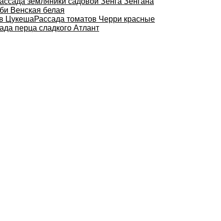
ассада земляники садовой Зенга Зенгана
би Венская белая
ов Цукеша
Рассада томатов Черри красные
ада перца сладкого Атлант