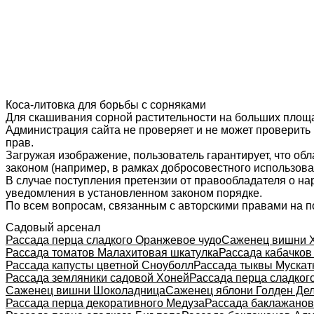
Коса-литовка для борьбы с сорняками
Для скашивания сорной растительности на больших площ
Администрация сайта не проверяет и не может проверить
прав.
Загружая изображение, пользователь гарантирует, что об
законом (например, в рамках добросовестного использован
В случае поступления претензии от правообладателя о н
уведомления в установленном законом порядке.
По всем вопросам, связанным с авторскими правами на п
Садовый арсенал
Рассада перца сладкого Оранжевое чудо
Саженец вишни 
Рассада томатов Малахитовая шкатулка
Рассада кабачков
Рассада капусты цветной Сноуболл
Рассада тыквы Муска
Рассада земляники садовой Хоней
Рассада перца сладког
Саженец вишни Шоколадница
Саженец яблони Голден Де
Рассада перца декоративного Медуза
Рассада баклажанов