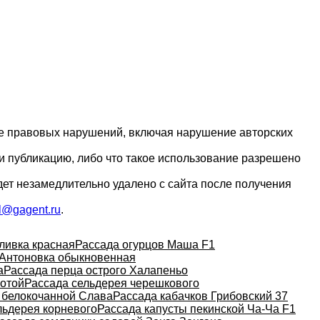
ие правовых нарушений, включая нарушение авторских
и публикацию, либо что такое использование разрешено
дет незамедлительно удалено с сайта после получения
l@gagent.ru
.
ливка красная
Рассада огурцов Маша F1
Антоновка обыкновенная
а
Рассада перца острого Халапеньо
лотой
Рассада сельдерея черешкового
 белокочанной Слава
Рассада кабачков Грибовский 37
льдерея корневого
Рассада капусты пекинской Ча-Ча F1