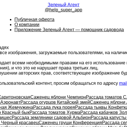
Зеленый Агент
@help_super_app
Публичная оферта
О компании
Приложение Зеленый Агент — помощник садовода
адях
 все изображения, загружаемые пользователями, на налич
ладает всеми необходимыми правами на его использование 
ия), и что это не нарушает права третьих лиц.
арушении авторских прав, соответствующее изображение бу
ользовательский контент, просим обращаться по адресу
mai
Харитоновская
Саженец яблони Чемпион
Рассада томатов С
 Аэронавт
Рассада огурцов Китайский змей
Саженец яблони 
тная Жемчужина
Рассада лука порея
Рассада тыквы Конфетк
о Красный бык
Рассада томатов Хурма
Рассада кабачков Зо
лишес
Рассада земляники садовой Альбион
Рассада капусты
 Черный красавец
Саженец груши Конференция
Рассада се