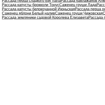
Рассада перца сладкого Биг папа
Рассада баклажанов Ал
Рассада капусты брокколи Тонус
Саженец груши Лада
Расс
Рассада капусты белокочанной Июньская
Рассада перца о
Саженец яблони Белый налив
Саженец груши Чижовская
С
Рассада земляники садовой Королева Елизавета
Рассада 