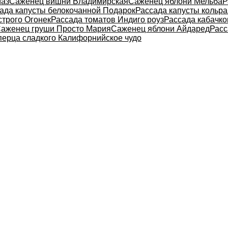
маз
Саженец вишни Владимирская
Саженец яблони Мельба
Р
ада капусты белокочанной Подарок
Рассада капусты кольра
строго Огонек
Рассада томатов Индиго роуз
Рассада кабачк
аженец груши Просто Мария
Саженец яблони Айдаред
Расс
перца сладкого Калифорнийское чудо