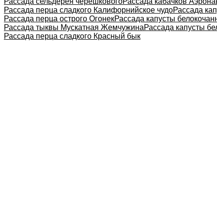
Рассада сельдерея черешкового
Рассада кабачков Аэрона
Рассада перца сладкого Калифорнийское чудо
Рассада кап
Рассада перца острого Огонек
Рассада капусты белокочан
Рассада тыквы Мускатная Жемчужина
Рассада капусты б
Рассада перца сладкого Красный бык