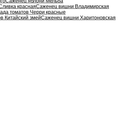
ого
Саженец яблони Мельба
Сливка красная
Саженец вишни Владимирская
ада томатов Черри красные
ов Китайский змей
Саженец вишни Харитоновская