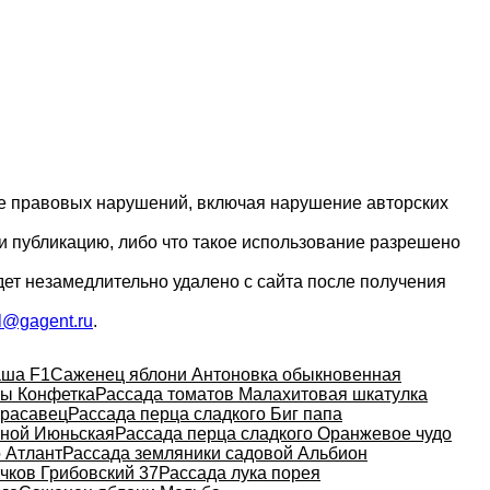
ие правовых нарушений, включая нарушение авторских
и публикацию, либо что такое использование разрешено
дет незамедлительно удалено с сайта после получения
l@gagent.ru
.
аша F1
Саженец яблони Антоновка обыкновенная
вы Конфетка
Рассада томатов Малахитовая шкатулка
красавец
Рассада перца сладкого Биг папа
нной Июньская
Рассада перца сладкого Оранжевое чудо
 Атлант
Рассада земляники садовой Альбион
чков Грибовский 37
Рассада лука порея