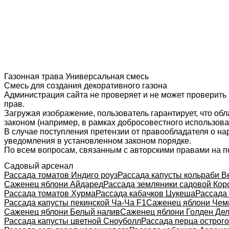
Газонная трава Универсальная смесь
Смесь для создания декоративного газона
Администрация сайта не проверяет и не может проверить
прав.
Загружая изображение, пользователь гарантирует, что об
законом (например, в рамках добросовестного использован
В случае поступления претензии от правообладателя о н
уведомления в установленном законом порядке.
По всем вопросам, связанным с авторскими правами на п
Садовый арсенал
Рассада томатов Индиго роуз
Рассада капусты кольраби В
Саженец яблони Айдаред
Рассада земляники садовой Кор
Рассада томатов Хурма
Рассада кабачков Цукеша
Рассада
Рассада капусты пекинской Ча-Ча F1
Саженец яблони Чем
Саженец яблони Белый налив
Саженец яблони Голден Де
Рассада капусты цветной Сноуболл
Рассада перца острог