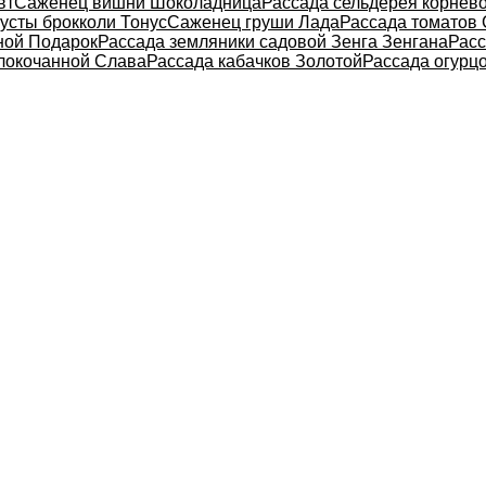
вт
Саженец вишни Шоколадница
Рассада сельдерея корнев
усты брокколи Тонус
Саженец груши Лада
Рассада томатов 
ной Подарок
Рассада земляники садовой Зенга Зенгана
Расс
елокочанной Слава
Рассада кабачков Золотой
Рассада огурц