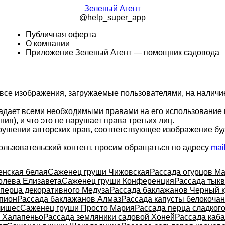
Зеленый Агент
@help_super_app
Публичная оферта
О компании
Приложение Зеленый Агент — помощник садовода
 все изображения, загружаемые пользователями, на налич
ладает всеми необходимыми правами на его использование 
ия), и что это не нарушает права третьих лиц.
арушении авторских прав, соответствующее изображение бу
ользовательский контент, просим обращаться по адресу
mai
енская белая
Саженец груши Чижовская
Рассада огурцов М
олева Елизавета
Саженец груши Конференция
Рассада тык
 перца декоративного Медуза
Рассада баклажанов Черный 
пион
Рассада баклажанов Алмаз
Рассада капусты белокоча
лишес
Саженец груши Просто Мария
Рассада перца сладкого
о Халапеньо
Рассада земляники садовой Хоней
Рассада каба