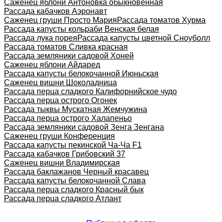
Саженец яблони Антоновка обыкновенная
Рассада кабачков Аэронавт
Саженец груши Просто Мария
Рассада томатов Хурма
Рассада капусты кольраби Венская белая
Рассада лука порея
Рассада капусты цветной Сноуболл
Рассада томатов Сливка красная
Рассада земляники садовой Хоней
Саженец яблони Айдаред
Рассада капусты белокочанной Июньская
Саженец вишни Шоколадница
Рассада перца сладкого Калифорнийское чудо
Рассада перца острого Огонек
Рассада тыквы Мускатная Жемчужина
Рассада перца острого Халапеньо
Рассада земляники садовой Зенга Зенгана
Саженец груши Конференция
Рассада капусты пекинской Ча-Ча F1
Рассада кабачков Грибовский 37
Саженец вишни Владимирская
Рассада баклажанов Черный красавец
Рассада капусты белокочанной Слава
Рассада перца сладкого Красный бык
Рассада перца сладкого Атлант