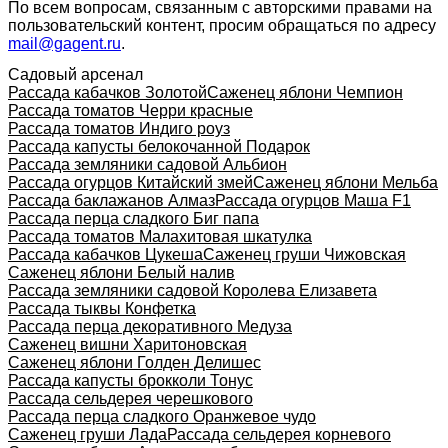
По всем вопросам, связанным с авторскими правами на
пользовательский контент, просим обращаться по адресу
mail@gagent.ru
.
Садовый арсенал
Рассада кабачков Золотой
Саженец яблони Чемпион
Рассада томатов Черри красные
Рассада томатов Индиго роуз
Рассада капусты белокочанной Подарок
Рассада земляники садовой Альбион
Рассада огурцов Китайский змей
Саженец яблони Мельба
Рассада баклажанов Алмаз
Рассада огурцов Маша F1
Рассада перца сладкого Биг папа
Рассада томатов Малахитовая шкатулка
Рассада кабачков Цукеша
Саженец груши Чижовская
Саженец яблони Белый налив
Рассада земляники садовой Королева Елизавета
Рассада тыквы Конфетка
Рассада перца декоративного Медуза
Саженец вишни Харитоновская
Саженец яблони Голден Делишес
Рассада капусты брокколи Тонус
Рассада сельдерея черешкового
Рассада перца сладкого Оранжевое чудо
Саженец груши Лада
Рассада сельдерея корневого