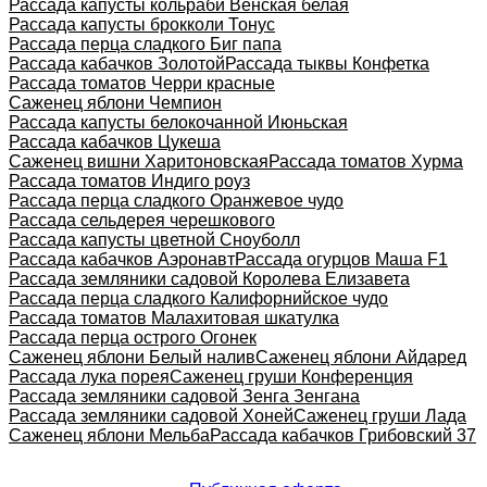
Рассада капусты кольраби Венская белая
Рассада капусты брокколи Тонус
Рассада перца сладкого Биг папа
Рассада кабачков Золотой
Рассада тыквы Конфетка
Рассада томатов Черри красные
Саженец яблони Чемпион
Рассада капусты белокочанной Июньская
Рассада кабачков Цукеша
Саженец вишни Харитоновская
Рассада томатов Хурма
Рассада томатов Индиго роуз
Рассада перца сладкого Оранжевое чудо
Рассада сельдерея черешкового
Рассада капусты цветной Сноуболл
Рассада кабачков Аэронавт
Рассада огурцов Маша F1
Рассада земляники садовой Королева Елизавета
Рассада перца сладкого Калифорнийское чудо
Рассада томатов Малахитовая шкатулка
Рассада перца острого Огонек
Саженец яблони Белый налив
Саженец яблони Айдаред
Рассада лука порея
Саженец груши Конференция
Рассада земляники садовой Зенга Зенгана
Рассада земляники садовой Хоней
Саженец груши Лада
Саженец яблони Мельба
Рассада кабачков Грибовский 37