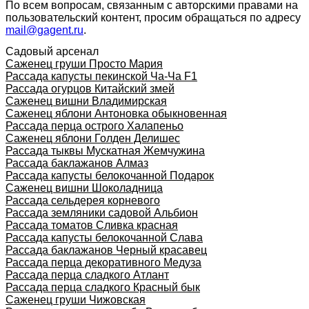
По всем вопросам, связанным с авторскими правами на
пользовательский контент, просим обращаться по адресу
mail@gagent.ru
.
Садовый арсенал
Саженец груши Просто Мария
Рассада капусты пекинской Ча-Ча F1
Рассада огурцов Китайский змей
Саженец вишни Владимирская
Саженец яблони Антоновка обыкновенная
Рассада перца острого Халапеньо
Саженец яблони Голден Делишес
Рассада тыквы Мускатная Жемчужина
Рассада баклажанов Алмаз
Рассада капусты белокочанной Подарок
Саженец вишни Шоколадница
Рассада сельдерея корневого
Рассада земляники садовой Альбион
Рассада томатов Сливка красная
Рассада капусты белокочанной Слава
Рассада баклажанов Черный красавец
Рассада перца декоративного Медуза
Рассада перца сладкого Атлант
Рассада перца сладкого Красный бык
Саженец груши Чижовская