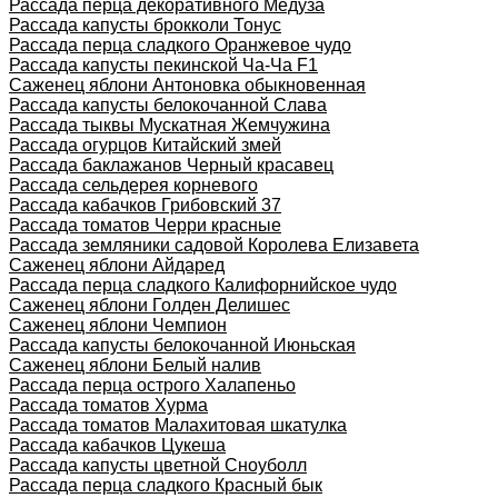
Рассада перца декоративного Медуза
Рассада капусты брокколи Тонус
Рассада перца сладкого Оранжевое чудо
Рассада капусты пекинской Ча-Ча F1
Саженец яблони Антоновка обыкновенная
Рассада капусты белокочанной Слава
Рассада тыквы Мускатная Жемчужина
Рассада огурцов Китайский змей
Рассада баклажанов Черный красавец
Рассада сельдерея корневого
Рассада кабачков Грибовский 37
Рассада томатов Черри красные
Рассада земляники садовой Королева Елизавета
Саженец яблони Айдаред
Рассада перца сладкого Калифорнийское чудо
Саженец яблони Голден Делишес
Саженец яблони Чемпион
Рассада капусты белокочанной Июньская
Саженец яблони Белый налив
Рассада перца острого Халапеньо
Рассада томатов Хурма
Рассада томатов Малахитовая шкатулка
Рассада кабачков Цукеша
Рассада капусты цветной Сноуболл
Рассада перца сладкого Красный бык