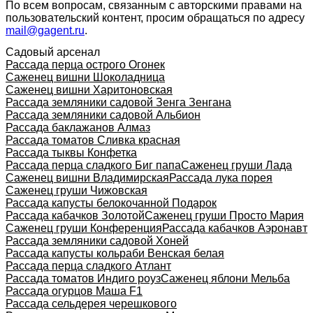
По всем вопросам, связанным с авторскими правами на
пользовательский контент, просим обращаться по адресу
mail@gagent.ru
.
Садовый арсенал
Рассада перца острого Огонек
Саженец вишни Шоколадница
Саженец вишни Харитоновская
Рассада земляники садовой Зенга Зенгана
Рассада земляники садовой Альбион
Рассада баклажанов Алмаз
Рассада томатов Сливка красная
Рассада тыквы Конфетка
Рассада перца сладкого Биг папа
Саженец груши Лада
Саженец вишни Владимирская
Рассада лука порея
Саженец груши Чижовская
Рассада капусты белокочанной Подарок
Рассада кабачков Золотой
Саженец груши Просто Мария
Саженец груши Конференция
Рассада кабачков Аэронавт
Рассада земляники садовой Хоней
Рассада капусты кольраби Венская белая
Рассада перца сладкого Атлант
Рассада томатов Индиго роуз
Саженец яблони Мельба
Рассада огурцов Маша F1
Рассада сельдерея черешкового