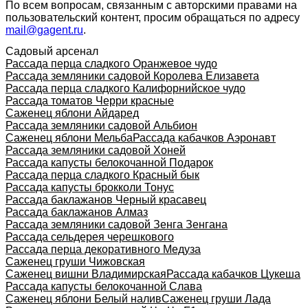
По всем вопросам, связанным с авторскими правами на
пользовательский контент, просим обращаться по адресу
mail@gagent.ru
.
Садовый арсенал
Рассада перца сладкого Оранжевое чудо
Рассада земляники садовой Королева Елизавета
Рассада перца сладкого Калифорнийское чудо
Рассада томатов Черри красные
Саженец яблони Айдаред
Рассада земляники садовой Альбион
Саженец яблони Мельба
Рассада кабачков Аэронавт
Рассада земляники садовой Хоней
Рассада капусты белокочанной Подарок
Рассада перца сладкого Красный бык
Рассада капусты брокколи Тонус
Рассада баклажанов Черный красавец
Рассада баклажанов Алмаз
Рассада земляники садовой Зенга Зенгана
Рассада сельдерея черешкового
Рассада перца декоративного Медуза
Саженец груши Чижовская
Саженец вишни Владимирская
Рассада кабачков Цукеша
Рассада капусты белокочанной Слава
Саженец яблони Белый налив
Саженец груши Лада