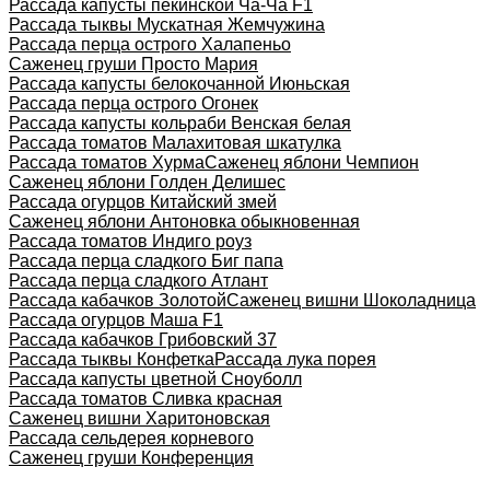
Рассада капусты пекинской Ча-Ча F1
Рассада тыквы Мускатная Жемчужина
Рассада перца острого Халапеньо
Саженец груши Просто Мария
Рассада капусты белокочанной Июньская
Рассада перца острого Огонек
Рассада капусты кольраби Венская белая
Рассада томатов Малахитовая шкатулка
Рассада томатов Хурма
Саженец яблони Чемпион
Саженец яблони Голден Делишес
Рассада огурцов Китайский змей
Саженец яблони Антоновка обыкновенная
Рассада томатов Индиго роуз
Рассада перца сладкого Биг папа
Рассада перца сладкого Атлант
Рассада кабачков Золотой
Саженец вишни Шоколадница
Рассада огурцов Маша F1
Рассада кабачков Грибовский 37
Рассада тыквы Конфетка
Рассада лука порея
Рассада капусты цветной Сноуболл
Рассада томатов Сливка красная
Саженец вишни Харитоновская
Рассада сельдерея корневого
Саженец груши Конференция