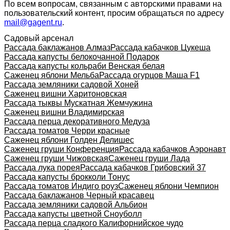
По всем вопросам, связанным с авторскими правами на
пользовательский контент, просим обращаться по адресу
mail@gagent.ru
.
Садовый арсенал
Рассада баклажанов Алмаз
Рассада кабачков Цукеша
Рассада капусты белокочанной Подарок
Рассада капусты кольраби Венская белая
Саженец яблони Мельба
Рассада огурцов Маша F1
Рассада земляники садовой Хоней
Саженец вишни Харитоновская
Рассада тыквы Мускатная Жемчужина
Саженец вишни Владимирская
Рассада перца декоративного Медуза
Рассада томатов Черри красные
Саженец яблони Голден Делишес
Саженец груши Конференция
Рассада кабачков Аэронавт
Саженец груши Чижовская
Саженец груши Лада
Рассада лука порея
Рассада кабачков Грибовский 37
Рассада капусты брокколи Тонус
Рассада томатов Индиго роуз
Саженец яблони Чемпион
Рассада баклажанов Черный красавец
Рассада земляники садовой Альбион
Рассада капусты цветной Сноуболл
Рассада перца сладкого Калифорнийское чудо