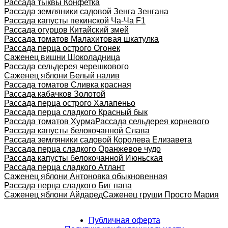
Рассада тыквы Конфетка
Рассада земляники садовой Зенга Зенгана
Рассада капусты пекинской Ча-Ча F1
Рассада огурцов Китайский змей
Рассада томатов Малахитовая шкатулка
Рассада перца острого Огонек
Саженец вишни Шоколадница
Рассада сельдерея черешкового
Саженец яблони Белый налив
Рассада томатов Сливка красная
Рассада кабачков Золотой
Рассада перца острого Халапеньо
Рассада перца сладкого Красный бык
Рассада томатов Хурма
Рассада сельдерея корневого
Рассада капусты белокочанной Слава
Рассада земляники садовой Королева Елизавета
Рассада перца сладкого Оранжевое чудо
Рассада капусты белокочанной Июньская
Рассада перца сладкого Атлант
Саженец яблони Антоновка обыкновенная
Рассада перца сладкого Биг папа
Саженец яблони Айдаред
Саженец груши Просто Мария
Публичная оферта