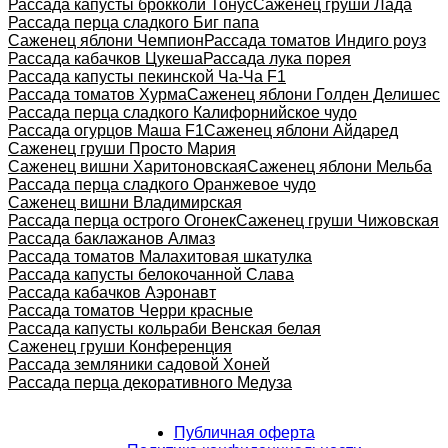
Рассада капусты брокколи Тонус
Саженец груши Лада
Рассада перца сладкого Биг папа
Саженец яблони Чемпион
Рассада томатов Индиго роуз
Рассада кабачков Цукеша
Рассада лука порея
Рассада капусты пекинской Ча-Ча F1
Рассада томатов Хурма
Саженец яблони Голден Делишес
Рассада перца сладкого Калифорнийское чудо
Рассада огурцов Маша F1
Саженец яблони Айдаред
Саженец груши Просто Мария
Саженец вишни Харитоновская
Саженец яблони Мельба
Рассада перца сладкого Оранжевое чудо
Саженец вишни Владимирская
Рассада перца острого Огонек
Саженец груши Чижовская
Рассада баклажанов Алмаз
Рассада томатов Малахитовая шкатулка
Рассада капусты белокочанной Слава
Рассада кабачков Аэронавт
Рассада томатов Черри красные
Рассада капусты кольраби Венская белая
Саженец груши Конференция
Рассада земляники садовой Хоней
Рассада перца декоративного Медуза
Публичная оферта