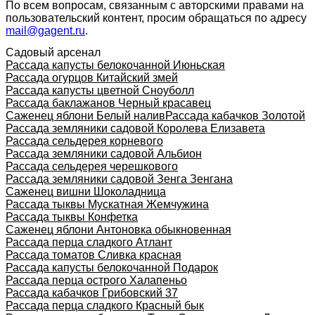
По всем вопросам, связанным с авторскими правами на
пользовательский контент, просим обращаться по адресу
mail@gagent.ru
.
Садовый арсенал
Рассада капусты белокочанной Июньская
Рассада огурцов Китайский змей
Рассада капусты цветной Сноуболл
Рассада баклажанов Черный красавец
Саженец яблони Белый налив
Рассада кабачков Золотой
Рассада земляники садовой Королева Елизавета
Рассада сельдерея корневого
Рассада земляники садовой Альбион
Рассада сельдерея черешкового
Рассада земляники садовой Зенга Зенгана
Саженец вишни Шоколадница
Рассада тыквы Мускатная Жемчужина
Рассада тыквы Конфетка
Саженец яблони Антоновка обыкновенная
Рассада перца сладкого Атлант
Рассада томатов Сливка красная
Рассада капусты белокочанной Подарок
Рассада перца острого Халапеньо
Рассада кабачков Грибовский 37
Рассада перца сладкого Красный бык