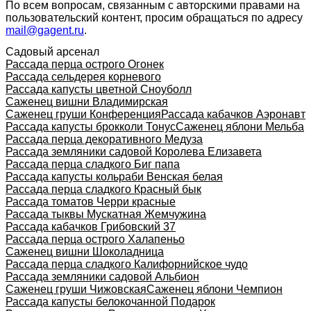
По всем вопросам, связанным с авторскими правами на
пользовательский контент, просим обращаться по адресу
mail@gagent.ru
.
Садовый арсенал
Рассада перца острого Огонек
Рассада сельдерея корневого
Рассада капусты цветной Сноуболл
Саженец вишни Владимирская
Саженец груши Конференция
Рассада кабачков Аэронавт
Рассада капусты брокколи Тонус
Саженец яблони Мельба
Рассада перца декоративного Медуза
Рассада земляники садовой Королева Елизавета
Рассада перца сладкого Биг папа
Рассада капусты кольраби Венская белая
Рассада перца сладкого Красный бык
Рассада томатов Черри красные
Рассада тыквы Мускатная Жемчужина
Рассада кабачков Грибовский 37
Рассада перца острого Халапеньо
Саженец вишни Шоколадница
Рассада перца сладкого Калифорнийское чудо
Рассада земляники садовой Альбион
Саженец груши Чижовская
Саженец яблони Чемпион
Рассада капусты белокочанной Подарок