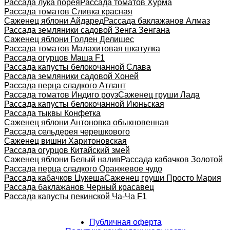
Рассада лука порея
Рассада томатов Хурма
Рассада томатов Сливка красная
Саженец яблони Айдаред
Рассада баклажанов Алмаз
Рассада земляники садовой Зенга Зенгана
Саженец яблони Голден Делишес
Рассада томатов Малахитовая шкатулка
Рассада огурцов Маша F1
Рассада капусты белокочанной Слава
Рассада земляники садовой Хоней
Рассада перца сладкого Атлант
Рассада томатов Индиго роуз
Саженец груши Лада
Рассада капусты белокочанной Июньская
Рассада тыквы Конфетка
Саженец яблони Антоновка обыкновенная
Рассада сельдерея черешкового
Саженец вишни Харитоновская
Рассада огурцов Китайский змей
Саженец яблони Белый налив
Рассада кабачков Золотой
Рассада перца сладкого Оранжевое чудо
Рассада кабачков Цукеша
Саженец груши Просто Мария
Рассада баклажанов Черный красавец
Рассада капусты пекинской Ча-Ча F1
Публичная оферта