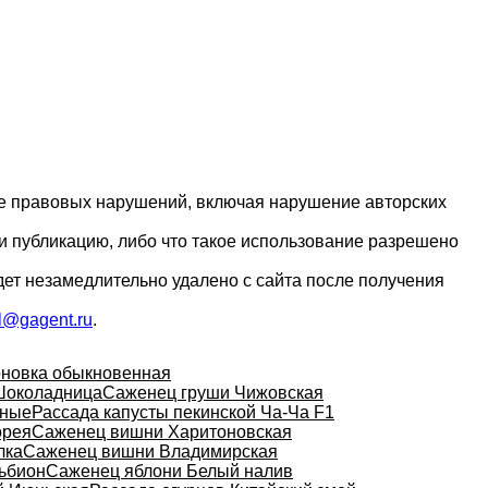
ие правовых нарушений, включая нарушение авторских
и публикацию, либо что такое использование разрешено
дет незамедлительно удалено с сайта после получения
l@gagent.ru
.
оновка обыкновенная
Шоколадница
Саженец груши Чижовская
сные
Рассада капусты пекинской Ча-Ча F1
орея
Саженец вишни Харитоновская
лка
Саженец вишни Владимирская
ьбион
Саженец яблони Белый налив