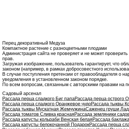
Перец декоративный Медуза
Компактное растение с разноцветными плодами
Администрация сайта не проверяет и не может проверить
прав.
Загружая изображение, пользователь гарантирует, что об
законом (например, в рамках добросовестного использован
В случае поступления претензии от правообладателя о н
уведомления в установленном законом порядке.
По всем вопросам, связанным с авторскими правами на п
Садовый арсенал
Рассада перца сладкого Биг папа
Рассада перца острого О
Рассада перца сладкого Оранжевое чудо
Рассада тыквы К
Рассада тыквы Мускатная Жемчужина
Саженец груши Лад
Рассада томатов Сливка красная
Рассада земляники садо
Рассада капусты кольраби Венская белая
Рассада баклаж
Рассада капусты белокочанной Подарок
Рассада перца сл