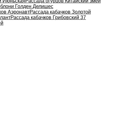
й Июньская
Рассада огурцов Китайский змей
блони Голден Делишес
ков Аэронавт
Рассада кабачков Золотой
тлант
Рассада кабачков Грибовский 37
ей