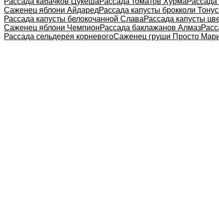
Рассада кабачков Цукеша
Рассада томатов Хурма
Рассада
Саженец яблони Айдаред
Рассада капусты брокколи Тонус
Рассада капусты белокочанной Слава
Рассада капусты цв
Саженец яблони Чемпион
Рассада баклажанов Алмаз
Расс
Рассада сельдерея корневого
Саженец груши Просто Мар