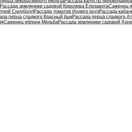
 перца декоративного Медуза
Рассада капусты белокочанно
Рассада земляники садовой Королева Елизавета
Саженец я
етной Сноуболл
Рассада томатов Индиго роуз
Рассада кабач
ада перца сладкого Красный бык
Рассада перца сладкого А
ия
Саженец яблони Мельба
Рассада земляники садовой Хон