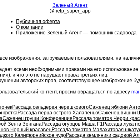
Зеленый Агент
@help_super_app
Публичная оферта
О компании
Приложение Зеленый Агент — помощник садовода
 все изображения, загружаемые пользователями, на налич
ладает всеми необходимыми правами на его использование 
ия), и что это не нарушает права третьих лиц.
арушении авторских прав, соответствующее изображение бу
ользовательский контент, просим обращаться по адресу
mai
гонек
Рассада сельдерея черешкового
Саженец яблони Ант
онфетка
Рассада перца острого Халапеньо
Саженец вишни 
а
Саженец груши Конференция
Рассада томатов Черри кра
вой Зенга Зенгана
Рассада огурцов Маша F1
Рассада лука п
анов Черный красавец
Рассада томатов Малахитовая шкату
адкого Калифорнийское чудо
Рассада земляники садовой Ал