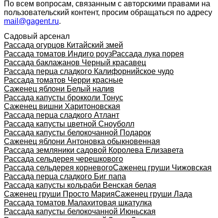
По всем вопросам, связанным с авторскими правами на
пользовательский контент, просим обращаться по адресу
mail@gagent.ru
.
Садовый арсенал
Рассада огурцов Китайский змей
Рассада томатов Индиго роуз
Рассада лука порея
Рассада баклажанов Черный красавец
Рассада перца сладкого Калифорнийское чудо
Рассада томатов Черри красные
Саженец яблони Белый налив
Рассада капусты брокколи Тонус
Саженец вишни Харитоновская
Рассада перца сладкого Атлант
Рассада капусты цветной Сноуболл
Рассада капусты белокочанной Подарок
Саженец яблони Антоновка обыкновенная
Рассада земляники садовой Королева Елизавета
Рассада сельдерея черешкового
Рассада сельдерея корневого
Саженец груши Чижовская
Рассада перца сладкого Биг папа
Рассада капусты кольраби Венская белая
Саженец груши Просто Мария
Саженец груши Лада
Рассада томатов Малахитовая шкатулка
Рассада капусты белокочанной Июньская