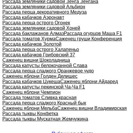
Рассада земляники садовой Зенга Зенгана
Рассада земляники садовой Альбион
Рассада перца декоративного Медуза
Рассада кабачков Аэронавт
Рассада перца острого Огонек
Рассада земляники садовой Хоней
Рассада баклажанов Алмаз
Рассада огурцов Маша F1
Рассада томатов Хурма
Саженец груши Конференция
Рассада кабачков Золотой
Рассада перца острого Халапеньо
Рассада кабачков Грибовский 37
Саженец вишни Шоколадница
Рассада капусты белокочанной Слава
Рассада перца сладкого Оранжевое чудо
Саженец яблони Голден Делишес
Рассада кабачков Цукеша
Саженец яблони Айдаред
Рассада капусты пекинской Ча-Ча F1
Саженец яблони Чемпион
Рассада томатов Сливка красная
Рассада перца сладкого Красный бык
Саженец яблони Мельба
Саженец вишни Владимирская
Рассада тыквы Конфетка
Рассада тыквы Мускатная Жемчужина