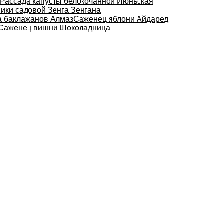
Рассада капусты белокочанной Июньская
ики садовой Зенга Зенгана
а баклажанов Алмаз
Саженец яблони Айдаред
Саженец вишни Шоколадница