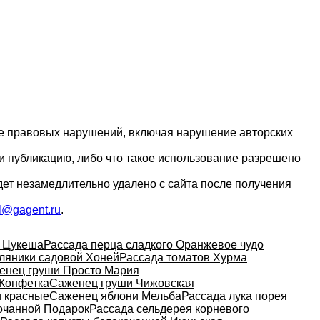
ие правовых нарушений, включая нарушение авторских
и публикацию, либо что такое использование разрешено
дет незамедлительно удалено с сайта после получения
l@gagent.ru
.
в Цукеша
Рассада перца сладкого Оранжевое чудо
ляники садовой Хоней
Рассада томатов Хурма
енец груши Просто Мария
 Конфетка
Саженец груши Чижовская
и красные
Саженец яблони Мельба
Рассада лука порея
очанной Подарок
Рассада сельдерея корневого