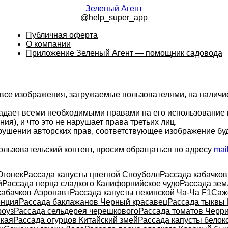
Зеленый Агент
@help_super_app
Публичная оферта
О компании
Приложение Зеленый Агент — помощник садовода
 все изображения, загружаемые пользователями, на налич
ладает всеми необходимыми правами на его использование 
ия), и что это не нарушает права третьих лиц.
арушении авторских прав, соответствующее изображение бу
ользовательский контент, просим обращаться по адресу
mai
Огонек
Рассада капусты цветной Сноуболл
Рассада кабачко
й
Рассада перца сладкого Калифорнийское чудо
Рассада зем
кабачков Аэронавт
Рассада капусты пекинской Ча-Ча F1
Саж
енция
Рассада баклажанов Черный красавец
Рассада тыквы
роуз
Рассада сельдерея черешкового
Рассада томатов Черр
кая
Рассада огурцов Китайский змей
Рассада капусты белок