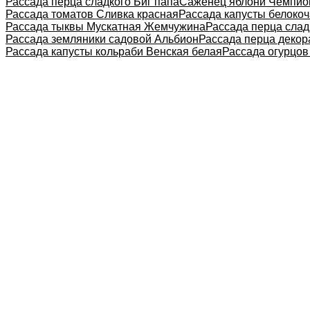
Рассада перца сладкого Биг папа
Саженец яблони Чемпио
Рассада томатов Сливка красная
Рассада капусты белоко
Рассада тыквы Мускатная Жемчужина
Рассада перца слад
Рассада земляники садовой Альбион
Рассада перца декор
Рассада капусты кольраби Венская белая
Рассада огурцо