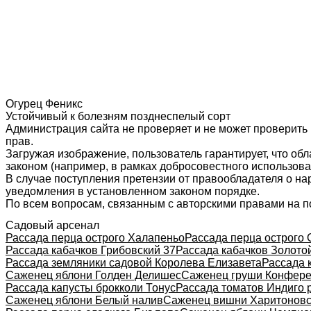
Огурец Феникс
Устойчивый к болезням позднеспелый сорт
Администрация сайта не проверяет и не может проверить
прав.
Загружая изображение, пользователь гарантирует, что об
законом (например, в рамках добросовестного использован
В случае поступления претензии от правообладателя о н
уведомления в установленном законом порядке.
По всем вопросам, связанным с авторскими правами на п
Садовый арсенал
Рассада перца острого Халапеньо
Рассада перца острого 
Рассада кабачков Грибовский 37
Рассада кабачков Золото
Рассада земляники садовой Королева Елизавета
Рассада 
Саженец яблони Голден Делишес
Саженец груши Конфер
Рассада капусты брокколи Тонус
Рассада томатов Индиго 
Саженец яблони Белый налив
Саженец вишни Харитоновс