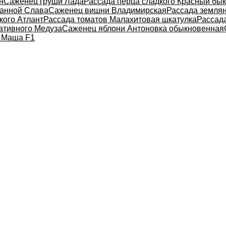
н
Саженец груши Лада
Рассада перца сладкого Красный бык
чанной Слава
Саженец вишни Владимирская
Рассада землян
кого Атлант
Рассада томатов Малахитовая шкатулка
Рассад
ативного Медуза
Саженец яблони Антоновка обыкновенная
в Маша F1