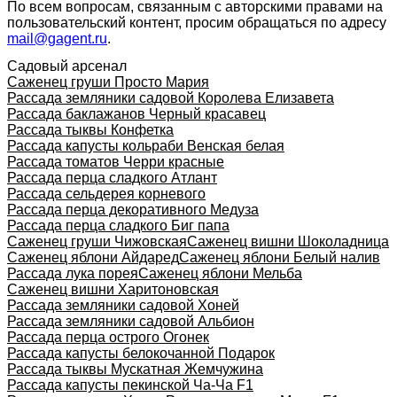
По всем вопросам, связанным с авторскими правами на
пользовательский контент, просим обращаться по адресу
mail@gagent.ru
.
Садовый арсенал
Саженец груши Просто Мария
Рассада земляники садовой Королева Елизавета
Рассада баклажанов Черный красавец
Рассада тыквы Конфетка
Рассада капусты кольраби Венская белая
Рассада томатов Черри красные
Рассада перца сладкого Атлант
Рассада сельдерея корневого
Рассада перца декоративного Медуза
Рассада перца сладкого Биг папа
Саженец груши Чижовская
Саженец вишни Шоколадница
Саженец яблони Айдаред
Саженец яблони Белый налив
Рассада лука порея
Саженец яблони Мельба
Саженец вишни Харитоновская
Рассада земляники садовой Хоней
Рассада земляники садовой Альбион
Рассада перца острого Огонек
Рассада капусты белокочанной Подарок
Рассада тыквы Мускатная Жемчужина
Рассада капусты пекинской Ча-Ча F1