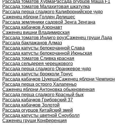
Рассада томатов Хурма
Рассада огурцов Маша F1
Рассада томатов Малахитовая шкатулка
Рассада перца сладкого Калифорнийское чудо
Саженец яблони Голден Делишес
Рассада земляники садовой Зенга Зенгана
Рассада кабачков Аэронавт
Саженец вишни Владимирская
Рассада томатов Индиго роуз
Саженец груши Лада
Рассада баклажанов Алмаз
Рассада капусты белокочанной Слава
Рассада капусты белокочанной Июньская
Рассада томатов Сливка красная
Рассада сельдерея черешкового
Рассада перца сладкого Оранжевое чудо
Рассада капусты брокколи Тонус
Рассада кабачков Цукеша
Саженец яблони Чемпион
Рассада перца острого Халапеньо
Саженец яблони Антоновка обыкновенная
Рассада перца сладкого Красный бык
Рассада кабачков Грибовский 37
Рассада кабачков Золотой
Рассада огурцов Китайский змей
Рассада капусты цветной Сноуболл
Саженец груши Конференция