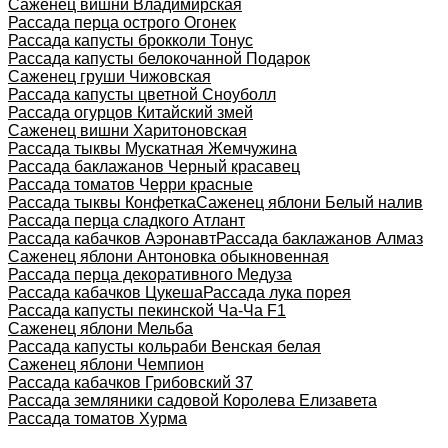
Саженец вишни Владимирская
Рассада перца острого Огонек
Рассада капусты брокколи Тонус
Рассада капусты белокочанной Подарок
Саженец груши Чижовская
Рассада капусты цветной Сноуболл
Рассада огурцов Китайский змей
Саженец вишни Харитоновская
Рассада тыквы Мускатная Жемчужина
Рассада баклажанов Черный красавец
Рассада томатов Черри красные
Рассада тыквы Конфетка
Саженец яблони Белый налив
Рассада перца сладкого Атлант
Рассада кабачков Аэронавт
Рассада баклажанов Алмаз
Саженец яблони Антоновка обыкновенная
Рассада перца декоративного Медуза
Рассада кабачков Цукеша
Рассада лука порея
Рассада капусты пекинской Ча-Ча F1
Саженец яблони Мельба
Рассада капусты кольраби Венская белая
Саженец яблони Чемпион
Рассада кабачков Грибовский 37
Рассада земляники садовой Королева Елизавета
Рассада томатов Хурма