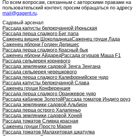
По всем вопросам, связанным с авторскими правами на
пользовательский контент, просим обращаться по адресу
mail@gagent.ru
.
Садовый арсенал
Рассада капусты белокочанной Июньская
Рассада перца сладкого Биг папа
Саженец вишни Шоколадница
Саженец груши Лада
Саженец яблони Голден Делишес
Рассада перца сладкого Красный бык
Саженец яблони Айдаред
Рассада огурцов Маша F1
Рассада сельдерея корневого
Рассада земляники садовой Зенга Зенгана
Рассада сельдерея черешкового
Рассада перца сладкого Калифорнийское чудо
Рассада капусты белокочанной Слава
Саженец груши Конференция
Рассада перца сладкого Оранжевое чудо
Рассада кабачков Золотой
Рассада томатов Индиго роуз
Рассада земляники садовой Альбион
Рассада перца острого Халапеньо
Рассада земляники садовой Хоней
Рассада томатов Сливка красная
Саженец груши Просто Мария
Рассада томатов Малахитовая шкатулка