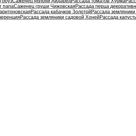
 роуз
Саженец яблони Айдаред
Рассада томатов Хурма
Расс
г папа
Саженец груши Чижовская
Рассада перца декоратив
аритоновская
Рассада кабачков Золотой
Рассада земляники
ференция
Рассада земляники садовой Хоней
Рассада капуст