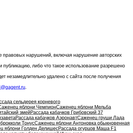
ие правовых нарушений, включая нарушение авторских
и публикацию, либо что такое использование разрешено
дет незамедлительно удалено с сайта после получения
l@gagent.ru
.
ссада сельдерея корневого
Саженец яблони Чемпион
Саженец яблони Мельба
итайский змей
Рассада кабачков Грибовский 37
изавета
Рассада кабачков Аэронавт
Саженец груши Лада
 брокколи Тонус
Саженец яблони Антоновка обыкновенная
ц яблони Голден Делишес
Рассада огурцов Маша F1