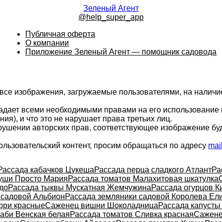
Зеленый Агент
@help_super_app
Публичная оферта
О компании
Приложение Зеленый Агент — помощник садовода
 все изображения, загружаемые пользователями, на налич
ладает всеми необходимыми правами на его использование 
ия), и что это не нарушает права третьих лиц.
арушении авторских прав, соответствующее изображение бу
ользовательский контент, просим обращаться по адресу
mai
Рассада кабачков Цукеша
Рассада перца сладкого Атлант
Ра
уши Просто Мария
Рассада томатов Малахитовая шкатулка
до
Рассада тыквы Мускатная Жемчужина
Рассада огурцов К
 садовой Альбион
Рассада земляники садовой Королева Ел
рри красные
Саженец вишни Шоколадница
Рассада капусты
раби Венская белая
Рассада томатов Сливка красная
Сажене