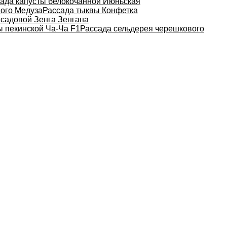
ада капусты белокочанной Июньская
ного Медуза
Рассада тыквы Конфетка
 садовой Зенга Зенгана
ы пекинской Ча-Ча F1
Рассада сельдерея черешкового