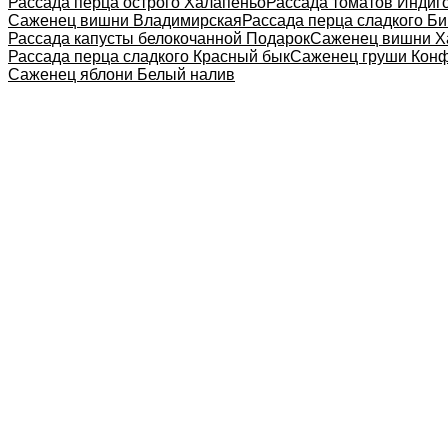
Рассада перца острого Халапеньо
Рассада томатов Индиго
Саженец вишни Владимирская
Рассада перца сладкого Би
Рассада капусты белокочанной Подарок
Саженец вишни Х
Рассада перца сладкого Красный бык
Саженец груши Кон
Саженец яблони Белый налив