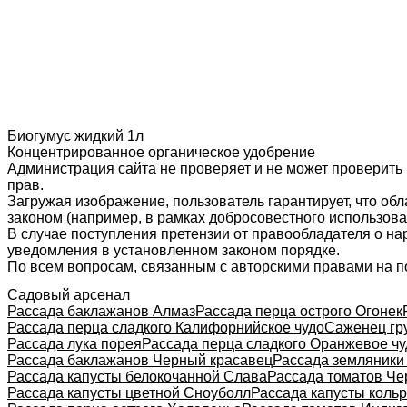
Биогумус жидкий 1л
Концентрированное органическое удобрение
Администрация сайта не проверяет и не может проверить
прав.
Загружая изображение, пользователь гарантирует, что об
законом (например, в рамках добросовестного использован
В случае поступления претензии от правообладателя о н
уведомления в установленном законом порядке.
По всем вопросам, связанным с авторскими правами на п
Садовый арсенал
Рассада баклажанов Алмаз
Рассада перца острого Огонек
Рассада перца сладкого Калифорнийское чудо
Саженец гр
Рассада лука порея
Рассада перца сладкого Оранжевое чу
Рассада баклажанов Черный красавец
Рассада земляники
Рассада капусты белокочанной Слава
Рассада томатов Че
Рассада капусты цветной Сноуболл
Рассада капусты коль