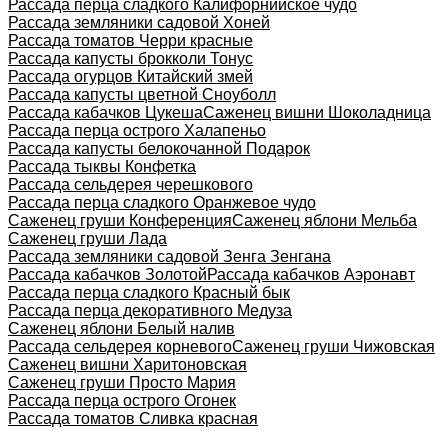
Рассада перца сладкого Калифорнийское чудо
Рассада земляники садовой Хоней
Рассада томатов Черри красные
Рассада капусты брокколи Тонус
Рассада огурцов Китайский змей
Рассада капусты цветной Сноуболл
Рассада кабачков Цукеша
Саженец вишни Шоколадница
Рассада перца острого Халапеньо
Рассада капусты белокочанной Подарок
Рассада тыквы Конфетка
Рассада сельдерея черешкового
Рассада перца сладкого Оранжевое чудо
Саженец груши Конференция
Саженец яблони Мельба
Саженец груши Лада
Рассада земляники садовой Зенга Зенгана
Рассада кабачков Золотой
Рассада кабачков Аэронавт
Рассада перца сладкого Красный бык
Рассада перца декоративного Медуза
Саженец яблони Белый налив
Рассада сельдерея корневого
Саженец груши Чижовская
Саженец вишни Харитоновская
Саженец груши Просто Мария
Рассада перца острого Огонек
Рассада томатов Сливка красная