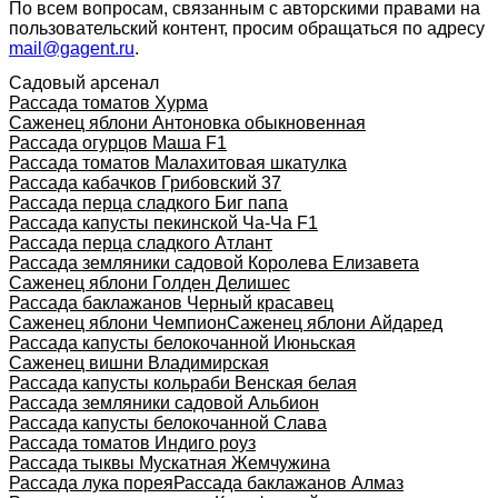
По всем вопросам, связанным с авторскими правами на
пользовательский контент, просим обращаться по адресу
mail@gagent.ru
.
Садовый арсенал
Рассада томатов Хурма
Саженец яблони Антоновка обыкновенная
Рассада огурцов Маша F1
Рассада томатов Малахитовая шкатулка
Рассада кабачков Грибовский 37
Рассада перца сладкого Биг папа
Рассада капусты пекинской Ча-Ча F1
Рассада перца сладкого Атлант
Рассада земляники садовой Королева Елизавета
Саженец яблони Голден Делишес
Рассада баклажанов Черный красавец
Саженец яблони Чемпион
Саженец яблони Айдаред
Рассада капусты белокочанной Июньская
Саженец вишни Владимирская
Рассада капусты кольраби Венская белая
Рассада земляники садовой Альбион
Рассада капусты белокочанной Слава
Рассада томатов Индиго роуз
Рассада тыквы Мускатная Жемчужина
Рассада лука порея
Рассада баклажанов Алмаз