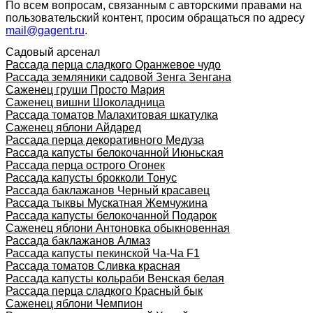
По всем вопросам, связанным с авторскими правами на
пользовательский контент, просим обращаться по адресу
mail@gagent.ru
.
Садовый арсенал
Рассада перца сладкого Оранжевое чудо
Рассада земляники садовой Зенга Зенгана
Саженец груши Просто Мария
Саженец вишни Шоколадница
Рассада томатов Малахитовая шкатулка
Саженец яблони Айдаред
Рассада перца декоративного Медуза
Рассада капусты белокочанной Июньская
Рассада перца острого Огонек
Рассада капусты брокколи Тонус
Рассада баклажанов Черный красавец
Рассада тыквы Мускатная Жемчужина
Рассада капусты белокочанной Подарок
Саженец яблони Антоновка обыкновенная
Рассада баклажанов Алмаз
Рассада капусты пекинской Ча-Ча F1
Рассада томатов Сливка красная
Рассада капусты кольраби Венская белая
Рассада перца сладкого Красный бык
Саженец яблони Чемпион