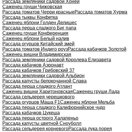
Рассада земляники садовой Хоней
Саженец груши Чижовская
Рассада томатов Черри красные
Рассада томатов Хурма
Рассада тыквы Конфетка
Саженец яблони Голден Делишес
Рассада перца сладкого Биг папа
Саженец груши Конференция
Саженец яблони Белый налив
Рассада огурцов Китайский змей
Рассада томатов Индиго роуз
Рассада кабачков Золотой
Саженец вишни Владимирская
Рассада земляники садовой Королева Елизавета
Рассада кабачков Аэронавт
Рассада кабачков Грибовский 37
Рассада земляники садовой Альбион
Рассада капусты белокочанной Слава
Рассада перца сладкого Атлант
Саженец вишни Харитоновская
Саженец груши Лада
Рассада сельдерея черешкового
Рассада огурцов Маша F1
Саженец яблони Мельба
Рассада перца сладкого Калифорнийское чудо
Рассада кабачков Цукеша
Рассада перца острого Халапеньо
Рассада капусты цветной Сноуболл
Рассада сельдерея корневого
Рассада лука порея