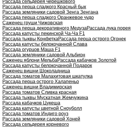
Рассада сельдерея черешкового
Рассада перца сладкого Красный бык
Рассада земляники садовой Зенга Зенгана
Рассада перца сладкого Оранжевое чудо
Саженец груши Чижовская
Рассада перца декоративного Медуза
Рассада лука порея
Рассада капусты пекинской Ча-Ча F1
Рассада тыквы Конфетка
Рассада перца острого Огонек
Рассада капусты белокочанной Слава
Рассада огурцов Маша F1
Рассада земляники садовой Альбион
Саженец яблони Мельба
Рассада кабачков Золотой
Рассада капусты белокочанной Подарок
Саженец вишни Шоколадница
Рассада томатов Малахитовая шкатулка
Рассада перца острого Халапеньо
Саженец вишни Владимирская
Рассада томатов Сливка красная
Рассада тыквы Мускатная Жемчужина
Рассада кабачков Цукеша
Рассада капусты цветной Сноуболл
Рассада томатов Индиго роуз
Рассада земляники садовой Хоней
Рассада сельдерея корневого