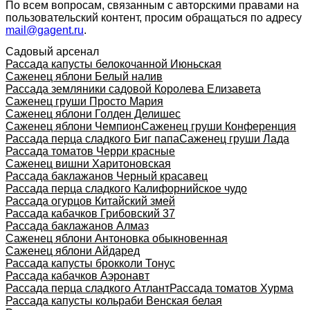
По всем вопросам, связанным с авторскими правами на
пользовательский контент, просим обращаться по адресу
mail@gagent.ru
.
Садовый арсенал
Рассада капусты белокочанной Июньская
Саженец яблони Белый налив
Рассада земляники садовой Королева Елизавета
Саженец груши Просто Мария
Саженец яблони Голден Делишес
Саженец яблони Чемпион
Саженец груши Конференция
Рассада перца сладкого Биг папа
Саженец груши Лада
Рассада томатов Черри красные
Саженец вишни Харитоновская
Рассада баклажанов Черный красавец
Рассада перца сладкого Калифорнийское чудо
Рассада огурцов Китайский змей
Рассада кабачков Грибовский 37
Рассада баклажанов Алмаз
Саженец яблони Антоновка обыкновенная
Саженец яблони Айдаред
Рассада капусты брокколи Тонус
Рассада кабачков Аэронавт
Рассада перца сладкого Атлант
Рассада томатов Хурма
Рассада капусты кольраби Венская белая