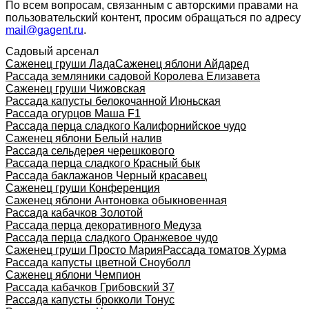
По всем вопросам, связанным с авторскими правами на
пользовательский контент, просим обращаться по адресу
mail@gagent.ru
.
Садовый арсенал
Саженец груши Лада
Саженец яблони Айдаред
Рассада земляники садовой Королева Елизавета
Саженец груши Чижовская
Рассада капусты белокочанной Июньская
Рассада огурцов Маша F1
Рассада перца сладкого Калифорнийское чудо
Саженец яблони Белый налив
Рассада сельдерея черешкового
Рассада перца сладкого Красный бык
Рассада баклажанов Черный красавец
Саженец груши Конференция
Саженец яблони Антоновка обыкновенная
Рассада кабачков Золотой
Рассада перца декоративного Медуза
Рассада перца сладкого Оранжевое чудо
Саженец груши Просто Мария
Рассада томатов Хурма
Рассада капусты цветной Сноуболл
Саженец яблони Чемпион
Рассада кабачков Грибовский 37
Рассада капусты брокколи Тонус