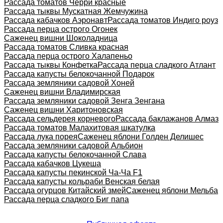
Рассада томатов Черри красные
Рассада тыквы Мускатная Жемчужина
Рассада кабачков Аэронавт
Рассада томатов Индиго роуз
Рассада перца острого Огонек
Саженец вишни Шоколадница
Рассада томатов Сливка красная
Рассада перца острого Халапеньо
Рассада тыквы Конфетка
Рассада перца сладкого Атлант
Рассада капусты белокочанной Подарок
Рассада земляники садовой Хоней
Саженец вишни Владимирская
Рассада земляники садовой Зенга Зенгана
Саженец вишни Харитоновская
Рассада сельдерея корневого
Рассада баклажанов Алмаз
Рассада томатов Малахитовая шкатулка
Рассада лука порея
Саженец яблони Голден Делишес
Рассада земляники садовой Альбион
Рассада капусты белокочанной Слава
Рассада кабачков Цукеша
Рассада капусты пекинской Ча-Ча F1
Рассада капусты кольраби Венская белая
Рассада огурцов Китайский змей
Саженец яблони Мельба
Рассада перца сладкого Биг папа