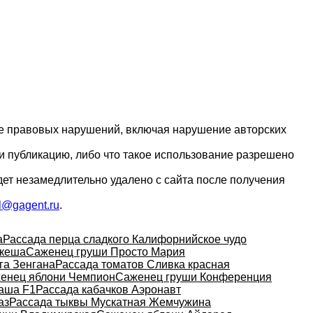
ие правовых нарушений, включая нарушение авторских
и публикацию, либо что такое использование разрешено
дет незамедлительно удалено с сайта после получения
l@gagent.ru
.
а
Рассада перца сладкого Калифорнийское чудо
укеша
Саженец груши Просто Мария
га Зенгана
Рассада томатов Сливка красная
енец яблони Чемпион
Саженец груши Конференция
аша F1
Рассада кабачков Аэронавт
аз
Рассада тыквы Мускатная Жемчужина