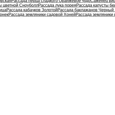
вская
Рассада перца сладкого Оранжевое чудо
Саженец ви
ы цветной Сноуболл
Рассада лука порея
Рассада капусты б
ица
Рассада кабачков Золотой
Рассада баклажанов Черный 
гонек
Рассада земляники садовой Хоней
Рассада земляники 