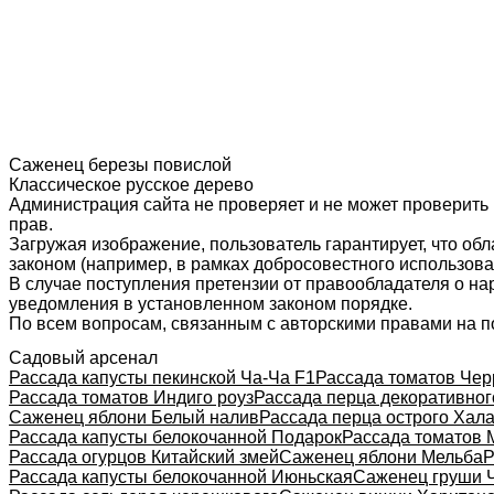
Саженец березы повислой
Классическое русское дерево
Администрация сайта не проверяет и не может проверить
прав.
Загружая изображение, пользователь гарантирует, что об
законом (например, в рамках добросовестного использован
В случае поступления претензии от правообладателя о н
уведомления в установленном законом порядке.
По всем вопросам, связанным с авторскими правами на п
Садовый арсенал
Рассада капусты пекинской Ча-Ча F1
Рассада томатов Чер
Рассада томатов Индиго роуз
Рассада перца декоративног
Саженец яблони Белый налив
Рассада перца острого Хал
Рассада капусты белокочанной Подарок
Рассада томатов 
Рассада огурцов Китайский змей
Саженец яблони Мельба
Р
Рассада капусты белокочанной Июньская
Саженец груши 