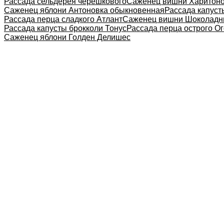
Рассада сельдерея черешкового
Саженец вишни Харитоно
Саженец яблони Антоновка обыкновенная
Рассада капуст
Рассада перца сладкого Атлант
Саженец вишни Шоколадн
Рассада капусты брокколи Тонус
Рассада перца острого О
Саженец яблони Голден Делишес