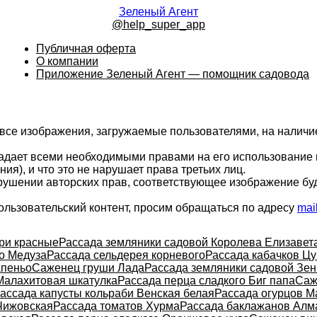
Зеленый Агент
@help_super_app
Публичная оферта
О компании
Приложение Зеленый Агент — помощник садовода
 все изображения, загружаемые пользователями, на налич
ладает всеми необходимыми правами на его использование 
ия), и что это не нарушает права третьих лиц.
арушении авторских прав, соответствующее изображение бу
ользовательский контент, просим обращаться по адресу
mai
ри красные
Рассада земляники садовой Королева Елизавет
о Медуза
Рассада сельдерея корневого
Рассада кабачков Ц
апеньо
Саженец груши Лада
Рассада земляники садовой Зен
Малахитовая шкатулка
Рассада перца сладкого Биг папа
Саж
ассада капусты кольраби Венская белая
Рассада огурцов М
Чижовская
Рассада томатов Хурма
Рассада баклажанов Алм