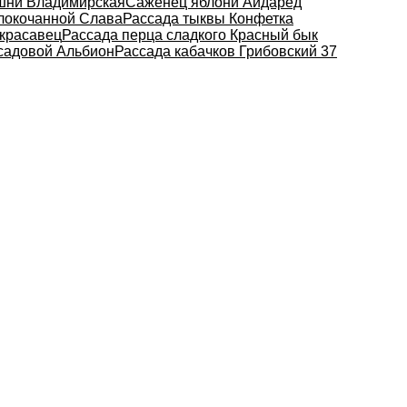
шни Владимирская
Саженец яблони Айдаред
елокочанной Слава
Рассада тыквы Конфетка
красавец
Рассада перца сладкого Красный бык
садовой Альбион
Рассада кабачков Грибовский 37