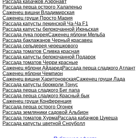
Рассада кабачков Аэронавт
Рассада перца острого Халапеньо
Саженец вишни Владимирская
Саженец груши Просто Мария
Рассада капусты пекинской Ча-Ча F1
Рассада капусты белокочанной Июньская
Рассада лука порея
Саженец яблони Мельба
Рассада баклажанов Черный красавец
Рассада сельдерея черешкового
Рассада томатов Сливка красная
Рассада капусты белокочанной Подарок
Рассада томатов Черри красные
Саженец яблони Айдаред
Рассада перца сладкого Атлант
Саженец яблони Чемпион
Саженец вишни Харитоновская
Саженец груши Лада
Рассада капусты брокколи Тонус
Рассада перца сладкого Биг папа
Рассада перца сладкого Красный бык
Саженец груши Конференция
Рассада перца острого Огонек
Рассада земляники садовой Альбион
Рассада томатов Хурма
Рассада кабачков Цукеша
Рассада капусты цветной Сноуболл