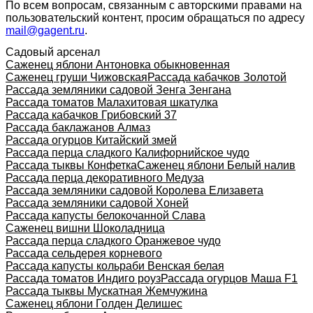
По всем вопросам, связанным с авторскими правами на
пользовательский контент, просим обращаться по адресу
mail@gagent.ru
.
Садовый арсенал
Саженец яблони Антоновка обыкновенная
Саженец груши Чижовская
Рассада кабачков Золотой
Рассада земляники садовой Зенга Зенгана
Рассада томатов Малахитовая шкатулка
Рассада кабачков Грибовский 37
Рассада баклажанов Алмаз
Рассада огурцов Китайский змей
Рассада перца сладкого Калифорнийское чудо
Рассада тыквы Конфетка
Саженец яблони Белый налив
Рассада перца декоративного Медуза
Рассада земляники садовой Королева Елизавета
Рассада земляники садовой Хоней
Рассада капусты белокочанной Слава
Саженец вишни Шоколадница
Рассада перца сладкого Оранжевое чудо
Рассада сельдерея корневого
Рассада капусты кольраби Венская белая
Рассада томатов Индиго роуз
Рассада огурцов Маша F1
Рассада тыквы Мускатная Жемчужина
Саженец яблони Голден Делишес