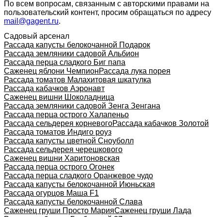
По всем вопросам, связанным с авторскими правами на
пользовательский контент, просим обращаться по адресу
mail@gagent.ru
.
Садовый арсенал
Рассада капусты белокочанной Подарок
Рассада земляники садовой Альбион
Рассада перца сладкого Биг папа
Саженец яблони Чемпион
Рассада лука порея
Рассада томатов Малахитовая шкатулка
Рассада кабачков Аэронавт
Саженец вишни Шоколадница
Рассада земляники садовой Зенга Зенгана
Рассада перца острого Халапеньо
Рассада сельдерея корневого
Рассада кабачков Золотой
Рассада томатов Индиго роуз
Рассада капусты цветной Сноуболл
Рассада сельдерея черешкового
Саженец вишни Харитоновская
Рассада перца острого Огонек
Рассада перца сладкого Оранжевое чудо
Рассада капусты белокочанной Июньская
Рассада огурцов Маша F1
Рассада капусты белокочанной Слава
Саженец груши Просто Мария
Саженец груши Лада