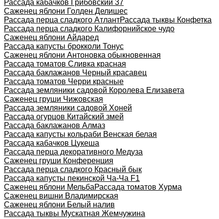
Рассада кабачков Грибовский 37
Саженец яблони Голден Делишес
Рассада перца сладкого Атлант
Рассада тыквы Конфетка
Рассада перца сладкого Калифорнийское чудо
Саженец яблони Айдаред
Рассада капусты брокколи Тонус
Саженец яблони Антоновка обыкновенная
Рассада томатов Сливка красная
Рассада баклажанов Черный красавец
Рассада томатов Черри красные
Рассада земляники садовой Королева Елизавета
Саженец груши Чижовская
Рассада земляники садовой Хоней
Рассада огурцов Китайский змей
Рассада баклажанов Алмаз
Рассада капусты кольраби Венская белая
Рассада кабачков Цукеша
Рассада перца декоративного Медуза
Саженец груши Конференция
Рассада перца сладкого Красный бык
Рассада капусты пекинской Ча-Ча F1
Саженец яблони Мельба
Рассада томатов Хурма
Саженец вишни Владимирская
Саженец яблони Белый налив
Рассада тыквы Мускатная Жемчужина