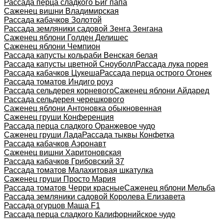
Рассада перца сладкого Биг папа
Саженец вишни Владимирская
Рассада кабачков Золотой
Рассада земляники садовой Зенга Зенгана
Саженец яблони Голден Делишес
Саженец яблони Чемпион
Рассада капусты кольраби Венская белая
Рассада капусты цветной Сноуболл
Рассада лука порея
Рассада кабачков Цукеша
Рассада перца острого Огонек
Рассада томатов Индиго роуз
Рассада сельдерея корневого
Саженец яблони Айдаред
Рассада сельдерея черешкового
Саженец яблони Антоновка обыкновенная
Саженец груши Конференция
Рассада перца сладкого Оранжевое чудо
Саженец груши Лада
Рассада тыквы Конфетка
Рассада кабачков Аэронавт
Саженец вишни Харитоновская
Рассада кабачков Грибовский 37
Рассада томатов Малахитовая шкатулка
Саженец груши Просто Мария
Рассада томатов Черри красные
Саженец яблони Мельба
Рассада земляники садовой Королева Елизавета
Рассада огурцов Маша F1
Рассада перца сладкого Калифорнийское чудо