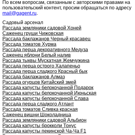
По всем вопросам, связанным с авторскими правами на
пользовательский контент, просим обращаться по адресу
mail@gagent.ru
.
Садовый арсенал
Рассада земляники садовой Хоней
Саженец груши Чижовская
Рассада баклажанов Черный красавец
Рассада томатов Хурма
Рассада перца декоративного Медуза
Саженец яблони Белый налив
Рассада тыквы Мускатная Жемчужина
Рассада перца острого Халапеньо
Рассада перца сладкого Красный бык
Рассада баклажанов Алмаз
Рассада огурцов Китайский змей
Рассада капусты белокочанной Подарок
Рассада капусты белокочанной Июньская
Рассада капусты белокочанной Слава
Рассада перца сладкого Атлант
Рассада томатов Сливка красная
Саженец вишни Шоколадница
Рассада земляники садовой Альбион
Рассада капусты брокколи Тонус
Рассада капусты пекинской Ча-Ча F1