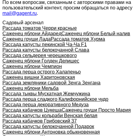
По всем вопросам, связанным с авторскими правами на
пользовательский контент, просим обращаться по адресу
mail@gagent.ru
.
Садовый арсенал
Рассада томатов Черри красные
Саженец яблони Айдаред
Саженец яблони Белый налив
Саженец груши Лада
Рассада томатов Хурма
Рассада капусты пекинской Ча-Ча F1
Рассада капусты белокочанной Слава
Рассада сельдерея черешкового
Саженец яблони Голден Делишес
Саженец яблони Чемпион
Рассада перца острого Халапеньо
Саженец вишни Харитоновская
Рассада земляники садовой Зенга Зенгана
Саженец яблони Мельба
Рассада тыквы Мускатная Жемчужина
Рассада перца сладкого Калифорнийское чудо
Рассада перца декоративного Медуза
Рассада кабачков Цукеша
Саженец груши Просто Мария
Рассада капусты кольраби Венская белая
Рассада кабачков Грибовский 37
Рассада капусты белокочанной Подарок
Саженец яблони Антоновка обыкновенная