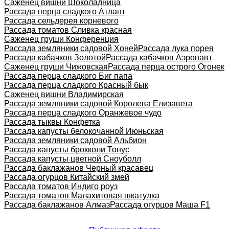
Саженец вишни Шоколадница
Рассада перца сладкого Атлант
Рассада сельдерея корневого
Рассада томатов Сливка красная
Саженец груши Конференция
Рассада земляники садовой Хоней
Рассада лука порея
Рассада кабачков Золотой
Рассада кабачков Аэронавт
Саженец груши Чижовская
Рассада перца острого Огонек
Рассада перца сладкого Биг папа
Рассада перца сладкого Красный бык
Саженец вишни Владимирская
Рассада земляники садовой Королева Елизавета
Рассада перца сладкого Оранжевое чудо
Рассада тыквы Конфетка
Рассада капусты белокочанной Июньская
Рассада земляники садовой Альбион
Рассада капусты брокколи Тонус
Рассада капусты цветной Сноуболл
Рассада баклажанов Черный красавец
Рассада огурцов Китайский змей
Рассада томатов Индиго роуз
Рассада томатов Малахитовая шкатулка
Рассада баклажанов Алмаз
Рассада огурцов Маша F1