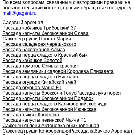
По всем вопросам, связанным с авторскими правами на
пользовательский контент, просим обращаться по адресу
mail@gagent.ru
.
Садовый арсенал
Рассада кабачков Грибовский 37
Рассада капусты белокочанной Слава
Саженец груши Просто Мария
Рассада сельдерея черешкового
Рассада баклажанов Алмаз
Рассада перца сладкого Красный бык
Рассада кабачков Золотой
Рассада томатов Сливка красная
Рассада земляники садовой Королева Елизавета
Рассада перца сладкого Биг папа
Рассада огурцов Китайский змей
Рассада огурцов Маша F1
Рассада капусты брокколи Тонус
Рассада лука порея
Рассада капусты белокочанной Подарок
Рассада перца сладкого Калифорнийское чудо
Рассада капусты белокочанной Июньская
Рассада тыквы Конфетка
Рассада капусты пекинской Ча-Ча F1
Саженец яблони Антоновка обыкновенная
Саженец груши Конференция
Рассада кабачков Аэронавт