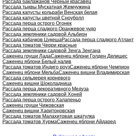
Рассада баклажанов Черный красавец
Рассада тыквы Мускатная Жемчужина
Рассада капусты кольраби Венская белая
Рассада капусты цветной Сноуболл
Рассада перца острого Огонек
Рассада перца сладкого Оранжевое чудо
Рассада земляники садовой Альбион
Рассада кабачков Цукеша
Рассада перца сладкого Атлант
Рассада томатов Черри красные
Рассада земляники садовой Зенга Зенгана
Саженец груши Лада
Саженец яблони Голден Делишес
Саженец яблони Белый налив
Рассада томатов Индиго роуз
Саженец яблони Чемпион
Саженец яблони Мельба
Саженец вишни Владимирская
Рассада сельдерея корневого
Саженец вишни Шоколадница
Рассада перца декоративного Медуза
Рассада земляники садовой Хоней
Рассада перца острого Халапеньо
Саженец груши Чижовская
Саженец вишни Харитоновская
Рассада томатов Малахитовая шкатулка
Рассада томатов Хурма
Саженец яблони Айдаред