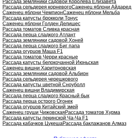
Рассада земляники садовой Королева Елизавета
Рассада сельдерея корневого
Саженец яблони Айдаред
Саженец яблони Чемпион
Саженец яблони Мельба
Рассада капусты брокколи Тонус
Саженец яблони Голден Делишес
Рассада томатов Сливка красная
Рассада перца сладкого Атлант
Рассада земляники садовой Хоней
Рассада перца сладкого Биг папа
Рассада огурцов Маша F1
Рассада томатов Черри красные
Рассада капусты белокочанной Июньская
Саженец вишни Харитоновская
Рассада земляники садовой Альбион
Рассада сельдерея черешкового
Рассада капусты цветной Сноуболл
Саженец вишни Владимирская
Рассада перца сладкого Красный бык
Рассада перца острого Огонек
Рассада огурцов Китайский змей
Саженец груши Чижовская
Рассада томатов Хурма
Рассада капусты пекинской Ча-Ча F1
Рассада кабачков Цукеша
Рассада баклажанов Алмаз