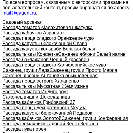
По всем вопросам, связанным с авторскими правами на
пользовательский контент, просим обращаться по адресу
mail@gagent.ru
.
Садовый арсенал
Рассада томатов Малахитовая шкатулка
Рассада кабачков Аэронавт
Рассада перца сладкого Оранжевое чудо
Рассада капусты белокочанной Слава
Рассада капусты кольраби Венская белая
Рассада тыквы Конфетка
Саженец яблони Белый налив
Рассада баклажанов Черный красавец
Рассада перца сладкого Калифорнийское чудо
Саженец груши Лада
Саженец груши Просто Мария
Саженец яблони Антоновка обыкновенная
Рассада перца острого Халапеньо
Рассада тыквы Мускатная Жемчужина
Рассада томатов Индиго роуз
Саженец вишни Шоколадница
Рассада кабачков Грибовский 37
Рассада перца декоративного Медуза
Рассада капусты белокочанной Подарок
Рассада кабачков Золотой
Саженец груши Конференция
Рассада земляники садовой Зенга Зенгана
Рассада лука порея