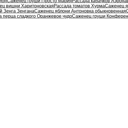
ион
Саженец груши Просто Мария
Рассада кабачков Аэрона
ец вишни Харитоновская
Рассада томатов Хурма
Саженец я
й Зенга Зенгана
Саженец яблони Антоновка обыкновенная
а перца сладкого Оранжевое чудо
Саженец груши Конфере