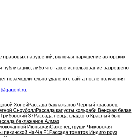
ие правовых нарушений, включая нарушение авторских
и публикацию, либо что такое использование разрешено
дет незамедлительно удалено с сайта после получения
l@gagent.ru
.
довой Хоней
Рассада баклажанов Черный красавец
етной Сноуболл
Рассада капусты кольраби Венская белая
 Грибовский 37
Рассада перца сладкого Красный бык
ассада баклажанов Алмаз
елокочанной Июньская
Саженец груши Чижовская
ы пекинской Ча-Ча F1
Рассада томатов Индиго роуз