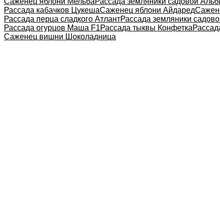
Саженец яблони Мельба
Рассада земляники садовой Альб
Рассада кабачков Цукеша
Саженец яблони Айдаред
Сажен
Рассада перца сладкого Атлант
Рассада земляники садово
Рассада огурцов Маша F1
Рассада тыквы Конфетка
Рассад
Саженец вишни Шоколадница