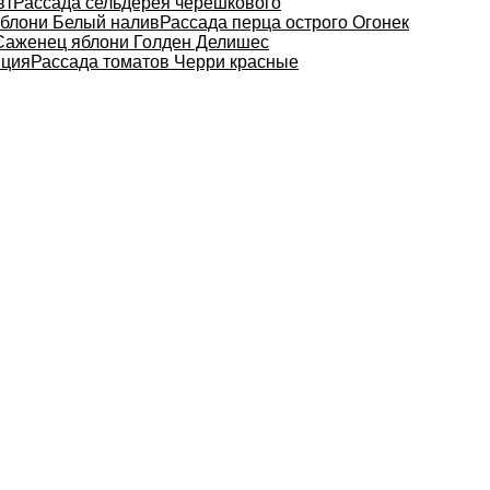
вт
Рассада сельдерея черешкового
блони Белый налив
Рассада перца острого Огонек
Саженец яблони Голден Делишес
нция
Рассада томатов Черри красные