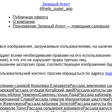
Зеленый Агент
@help_super_app
Публичная оферта
О компании
Приложение Зеленый Агент — помощник садовода
 все изображения, загружаемые пользователями, на налич
ладает всеми необходимыми правами на его использование 
ия), и что это не нарушает права третьих лиц.
арушении авторских прав, соответствующее изображение бу
ользовательский контент, просим обращаться по адресу
mai
мляники садовой Королева Елизавета
Рассада земляники са
ирская
Рассада огурцов Китайский змей
Рассада капусты цв
нец яблони Чемпион
Саженец груши Лада
Рассада кабачков
локочанной Слава
Рассада томатов Малахитовая шкатулка
Р
ая Жемчужина
Рассада кабачков Золотой
Рассада капусты б
брокколи Тонус
Рассада сельдерея корневого
Рассада капуст