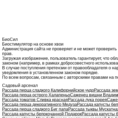
БиоСил
Биостимулятор на основе хвои
Администрация сайта не проверяет и не может проверить
прав.
Загружая изображение, пользователь гарантирует, что об
законом (например, в рамках добросовестного использован
В случае поступления претензии от правообладателя о н
уведомления в установленном законом порядке.
По всем вопросам, связанным с авторскими правами на п
Садовый арсенал
Рассада перца сладкого Калифорнийское чудо
Рассада зе
Рассада перца острого Халапеньо
Саженец вишни Владим
Рассада томатов Сливка красная
Рассада лука порея
Саже
Рассада перца декоративного Медуза
Рассада капусты бе
Рассада перца сладкого Биг папа
Рассада тыквы Мускатн
Рассада капусты белокочанной Подарок
Рассада капусты 