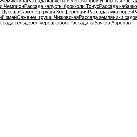
я Жемчужина
Рассада капусты белокочанной Июньская
Расса
и Чемпион
Рассада капусты брокколи Тонус
Рассада кабачко
в Цукеша
Саженец груши Конференция
Рассада лука порея
Р
ий змей
Саженец груши Чижовская
Рассада земляники садо
ссада сельдерея черешкового
Рассада кабачков Аэронавт