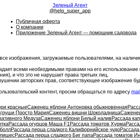
Зеленый Агент
@help_super_app
Публичная оферта
О компании
Приложение Зеленый Агент — помощник садовода
 все изображения, загружаемые пользователями, на налич
ладает всеми необходимыми правами на его использование 
ия), и что это не нарушает права третьих лиц.
арушении авторских прав, соответствующее изображение бу
ользовательский контент, просим обращаться по адресу
mai
рри красные
Саженец яблони Антоновка обыкновенная
Расс
груши Просто Мария
Саженец вишни Шоколадница
Саженец
ративного Медуза
Саженец яблони Белый налив
Рассада кап
етка
Рассада огурцов Маша F1
Рассада томатов Хурма
Расса
уболл
Рассада перца сладкого Калифорнийское чудо
Рассада
елишес
Рассада перца сладкого Биг папа
Рассада томатов Ин