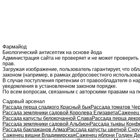
Фармайод
Биологический антисептик на основе йода
Администрация сайта не проверяет и не может проверить
прав.
Загружая изображение, пользователь гарантирует, что об
законом (например, в рамках добросовестного использован
В случае поступления претензии от правообладателя о н
уведомления в установленном законом порядке.
По всем вопросам, связанным с авторскими правами на п
Садовый арсенал
Рассада перца сладкого Красный бык
Рассада томатов Че
Рассада земляники садовой Королева Елизавета
Саженец 
Рассада капусты белокочанной Слава
Рассада перца деко
Рассада земляники садовой Альбион
Рассада тыквы Конф
Рассада баклажанов Алмаз
Рассада капусты цветной Сно
Саженец вишни Владимирская
Саженец яблони Голден Д