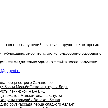
ие правовых нарушений, включая нарушение авторских
и публикацию, либо что такое использование разрешено
дет незамедлительно удалено с сайта после получения
l@gagent.ru
.
ада перца острого Халапеньо
 яблони Мельба
Саженец груши Лада
усты пекинской Ча-Ча F1
да томатов Малахитовая шкатулка
 капусты кольраби Венская белая
диго роуз
Рассада перца сладкого Атлант