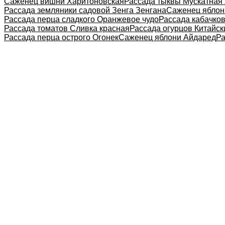
Саженец вишни Харитоновская
Рассада тыквы Мускатна
Рассада земляники садовой Зенга Зенгана
Саженец яблон
Рассада перца сладкого Оранжевое чудо
Рассада кабачко
Рассада томатов Сливка красная
Рассада огурцов Китайск
Рассада перца острого Огонек
Саженец яблони Айдаред
Ра