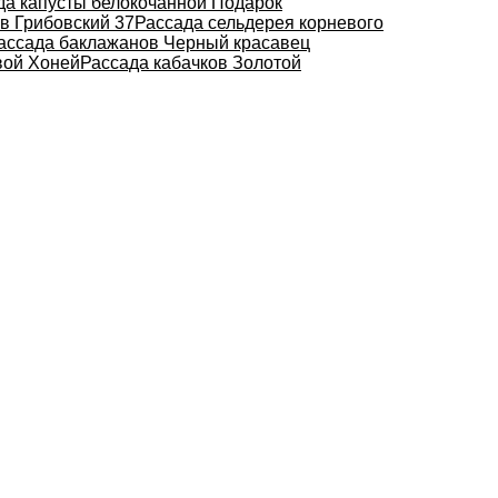
да капусты белокочанной Подарок
в Грибовский 37
Рассада сельдерея корневого
ассада баклажанов Черный красавец
вой Хоней
Рассада кабачков Золотой