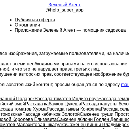
Зеленый Агент
@help_super_app
Публичная оферта
О компании
Приложение Зеленый Агент — помощник садовода
 все изображения, загружаемые пользователями, на налич
ладает всеми необходимыми правами на его использование 
ия), и что это не нарушает права третьих лиц.
арушении авторских прав, соответствующее изображение бу
ользовательский контент, просим обращаться по адресу
mai
очанной Подарок
Рассада томатов Индиго роуз
Рассада земл
айский змей
Рассада кабачков Цукеша
Рассада капусты бел
ассада томатов Хурма
Рассада тыквы Конфетка
Рассада сел
тоновская
Рассада кабачков Золотой
Саженец груши Прост
довой Королева Елизавета
Саженец яблони Голден Делише
томатов Малахитовая шкатулка
Саженец вишни Владимирск