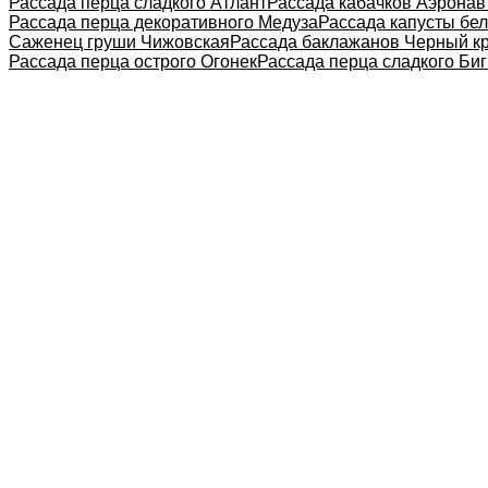
Рассада перца сладкого Атлант
Рассада кабачков Аэронав
Рассада перца декоративного Медуза
Рассада капусты бе
Саженец груши Чижовская
Рассада баклажанов Черный к
Рассада перца острого Огонек
Рассада перца сладкого Биг