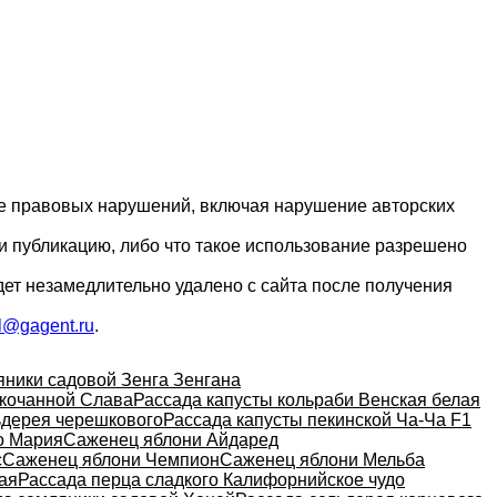
ие правовых нарушений, включая нарушение авторских
и публикацию, либо что такое использование разрешено
дет незамедлительно удалено с сайта после получения
l@gagent.ru
.
яники садовой Зенга Зенгана
окочанной Слава
Рассада капусты кольраби Венская белая
ьдерея черешкового
Рассада капусты пекинской Ча-Ча F1
о Мария
Саженец яблони Айдаред
с
Саженец яблони Чемпион
Саженец яблони Мельба
ая
Рассада перца сладкого Калифорнийское чудо