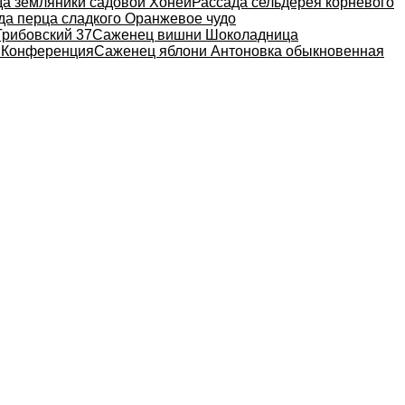
да земляники садовой Хоней
Рассада сельдерея корневого
да перца сладкого Оранжевое чудо
Грибовский 37
Саженец вишни Шоколадница
 Конференция
Саженец яблони Антоновка обыкновенная