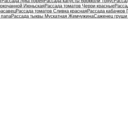
т
Рассада лука порея
Рассада капусты брокколи Тонус
Расса
локочанной Июньская
Рассада томатов Черри красные
Расса
расавец
Рассада томатов Сливка красная
Рассада кабачков 
 папа
Рассада тыквы Мускатная Жемчужина
Саженец груши