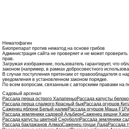
Нематофагин
Биопрепарат против нематод на основе грибов
Администрация сайта не проверяет и не может проверить
прав.
Загружая изображение, пользователь гарантирует, что об
законом (например, в рамках добросовестного использован
В случае поступления претензии от правообладателя о н
уведомления в установленном законом порядке.
По всем вопросам, связанным с авторскими правами на п
Садовый арсенал
Рассада перца острого Халапеньо
Рассада капусты белок
Рассада перца сладкого Красный бык
Рассада огурцов Кит
Саженец яблони Белый налив
Рассада огурцов Маша F1
Р
Рассада земляники садовой Альбион
Саженец вишни Хари
Рассада капусты цветной Сноуболл
Рассада земляники са
Рассада баклажанов Алмаз
Саженец груши Лада
Рассада 