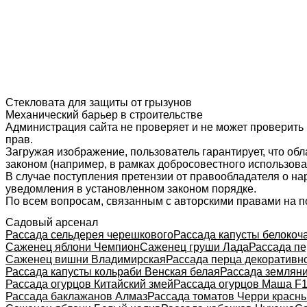
Стекловата для защиты от грызунов
Механический барьер в строительстве
Администрация сайта не проверяет и не может проверить
прав.
Загружая изображение, пользователь гарантирует, что об
законом (например, в рамках добросовестного использован
В случае поступления претензии от правообладателя о н
уведомления в установленном законом порядке.
По всем вопросам, связанным с авторскими правами на п
Садовый арсенал
Рассада сельдерея черешкового
Рассада капусты белокоч
Саженец яблони Чемпион
Саженец груши Лада
Рассада пе
Саженец вишни Владимирская
Рассада перца декоративн
Рассада капусты кольраби Венская белая
Рассада земляни
Рассада огурцов Китайский змей
Рассада огурцов Маша F
Рассада баклажанов Алмаз
Рассада томатов Черри красн