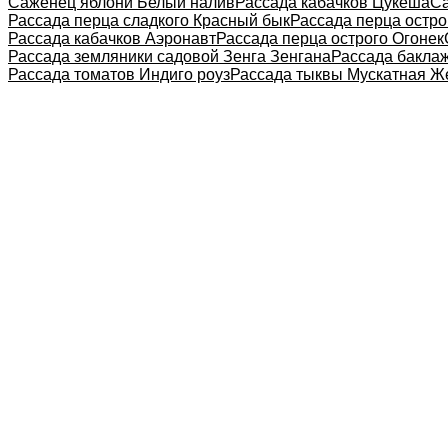
Саженец яблони Белый налив
Рассада кабачков Цукеша
Са
Рассада перца сладкого Красный бык
Рассада перца остр
Рассада кабачков Аэронавт
Рассада перца острого Огонек
Рассада земляники садовой Зенга Зенгана
Рассада бакла
Рассада томатов Индиго роуз
Рассада тыквы Мускатная 