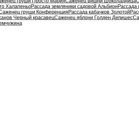
женец груши Просто Мария
Саженец вишни Шоколадница
С
ого Халапеньо
Рассада земляники садовой Альбион
Рассада 
Саженец груши Конференция
Рассада кабачков Золотой
Рас
жанов Черный красавец
Саженец яблони Голден Делишес
Са
Жемчужина