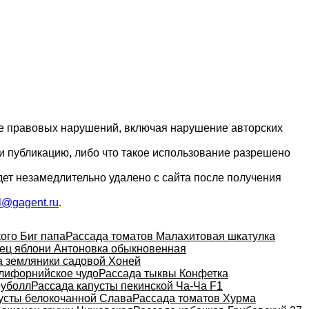
ие правовых нарушений, включая нарушение авторских
и публикацию, либо что такое использование разрешено
дет незамедлительно удалено с сайта после получения
l@gagent.ru
.
ого Биг папа
Рассада томатов Малахитовая шкатулка
ец яблони Антоновка обыкновенная
а земляники садовой Хоней
алифорнийское чудо
Рассада тыквы Конфетка
оуболл
Рассада капусты пекинской Ча-Ча F1
усты белокочанной Слава
Рассада томатов Хурма