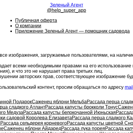
Зеленый Агент
@help_super_app
Публичная оферта
О компании
Приложение Зеленый Агент — помощник садовода
 все изображения, загружаемые пользователями, на налич
ладает всеми необходимыми правами на его использование 
ия), и что это не нарушает права третьих лиц.
арушении авторских прав, соответствующее изображение бу
ользовательский контент, просим обращаться по адресу
mai
анной Подарок
Саженец яблони Мельба
Рассада перца сладк
рца сладкого Атлант
Рассада капусты брокколи Тонус
Сажен
ого Медуза
Рассада капусты белокочанной Июньская
Рассад
ки садовой Королева Елизавета
Рассада перца сладкого К
1
Рассада сельдерея корневого
Рассада капусты цветной Сн
ые
Саженец яблони Айдаред
Рассада лука порея
Рассада кап