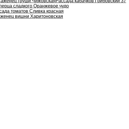
аженец груши Чижовская
Рассада кабачков Грибовский 37
перца сладкого Оранжевое чудо
сада томатов Сливка красная
женец вишни Харитоновская