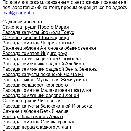
По всем вопросам, связанным с авторскими правами на
пользовательский контент, просим обращаться по адресу
mail@gagent.ru
.
Садовый арсенал
Саженец груши Просто Мария
Рассада капусты брокколи Тонус
Саженец вишни Шоколадница
Рассада томатов Черри красные
Саженец яблони Антоновка обыкновенная
Рассада томатов Индиго роуз
Рассада капусты цветной Сноуболл
Рассада земляники садовой Альбион
Рассада земляники садовой Зенга Зенгана
Рассада капусты пекинской Ча-Ча F1
Рассада тыквы Мускатная Жемчужина
Рассада сельдерея корневого
Рассада томатов Малахитовая шкатулка
Рассада земляники садовой Хоней
Саженец груши Чижовская
Рассада капусты белокочанной Июньская
Саженец яблони Белый налив
Рассада баклажанов Алмаз
Рассада томатов Сливка красная
Рассада перца сладкого Атлант