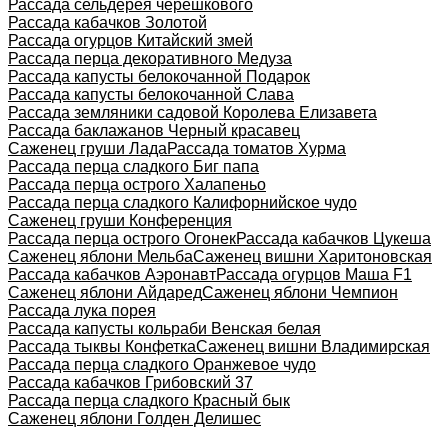
Рассада сельдерея черешкового
Рассада кабачков Золотой
Рассада огурцов Китайский змей
Рассада перца декоративного Медуза
Рассада капусты белокочанной Подарок
Рассада капусты белокочанной Слава
Рассада земляники садовой Королева Елизавета
Рассада баклажанов Черный красавец
Саженец груши Лада
Рассада томатов Хурма
Рассада перца сладкого Биг папа
Рассада перца острого Халапеньо
Рассада перца сладкого Калифорнийское чудо
Саженец груши Конференция
Рассада перца острого Огонек
Рассада кабачков Цукеша
Саженец яблони Мельба
Саженец вишни Харитоновская
Рассада кабачков Аэронавт
Рассада огурцов Маша F1
Саженец яблони Айдаред
Саженец яблони Чемпион
Рассада лука порея
Рассада капусты кольраби Венская белая
Рассада тыквы Конфетка
Саженец вишни Владимирская
Рассада перца сладкого Оранжевое чудо
Рассада кабачков Грибовский 37
Рассада перца сладкого Красный бык
Саженец яблони Голден Делишес