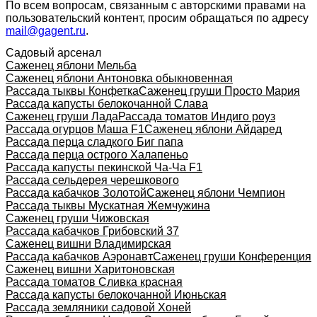
По всем вопросам, связанным с авторскими правами на
пользовательский контент, просим обращаться по адресу
mail@gagent.ru
.
Садовый арсенал
Саженец яблони Мельба
Саженец яблони Антоновка обыкновенная
Рассада тыквы Конфетка
Саженец груши Просто Мария
Рассада капусты белокочанной Слава
Саженец груши Лада
Рассада томатов Индиго роуз
Рассада огурцов Маша F1
Саженец яблони Айдаред
Рассада перца сладкого Биг папа
Рассада перца острого Халапеньо
Рассада капусты пекинской Ча-Ча F1
Рассада сельдерея черешкового
Рассада кабачков Золотой
Саженец яблони Чемпион
Рассада тыквы Мускатная Жемчужина
Саженец груши Чижовская
Рассада кабачков Грибовский 37
Саженец вишни Владимирская
Рассада кабачков Аэронавт
Саженец груши Конференция
Саженец вишни Харитоновская
Рассада томатов Сливка красная
Рассада капусты белокочанной Июньская
Рассада земляники садовой Хоней