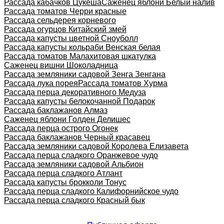
Рассада кабачков Цукеша
Саженец яблони Белый налив
Рассада томатов Черри красные
Рассада сельдерея корневого
Рассада огурцов Китайский змей
Рассада капусты цветной Сноуболл
Рассада капусты кольраби Венская белая
Рассада томатов Малахитовая шкатулка
Саженец вишни Шоколадница
Рассада земляники садовой Зенга Зенгана
Рассада лука порея
Рассада томатов Хурма
Рассада перца декоративного Медуза
Рассада капусты белокочанной Подарок
Рассада баклажанов Алмаз
Саженец яблони Голден Делишес
Рассада перца острого Огонек
Рассада баклажанов Черный красавец
Рассада земляники садовой Королева Елизавета
Рассада перца сладкого Оранжевое чудо
Рассада земляники садовой Альбион
Рассада перца сладкого Атлант
Рассада капусты брокколи Тонус
Рассада перца сладкого Калифорнийское чудо
Рассада перца сладкого Красный бык