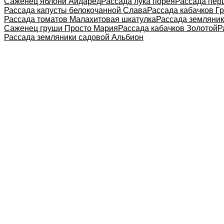
Саженец яблони Айдаред
Рассада лука порея
Рассада пер
Рассада капусты белокочанной Слава
Рассада кабачков Г
Рассада томатов Малахитовая шкатулка
Рассада земляник
Саженец груши Просто Мария
Рассада кабачков Золотой
Р
Рассада земляники садовой Альбион