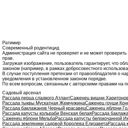
Ратимир
Современный родентицид
Администрация сайта не проверяет и не может проверить
прав.
Загружая изображение, пользователь гарантирует, что об
законом (например, в рамках добросовестного использован
В случае поступления претензии от правообладателя о н
уведомления в установленном законом порядке.
По всем вопросам, связанным с авторскими правами на п
Садовый арсенал
Рассада перца сладкого Атлант
Саженец вишни Харитоно
Рассада тыквы Мускатная Жемчужина
Саженец груши Ко
Рассада баклажанов Черный красавец
Саженец яблони Г
Рассада капусты кольраби Венская белая
Рассада баклаж
Саженец яблони Мельба
Рассада капусты белокочанной И
Рассада земляники садовой Королева Елизавета
Рассада 