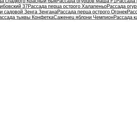
ца сладкого Красный бык
Рассада огурцов Маша F1
Рассада 
рибовский 37
Рассада перца острого Халапеньо
Рассада огур
и садовой Зенга Зенгана
Рассада перца острого Огонек
Расс
ассада тыквы Конфетка
Саженец яблони Чемпион
Рассада к