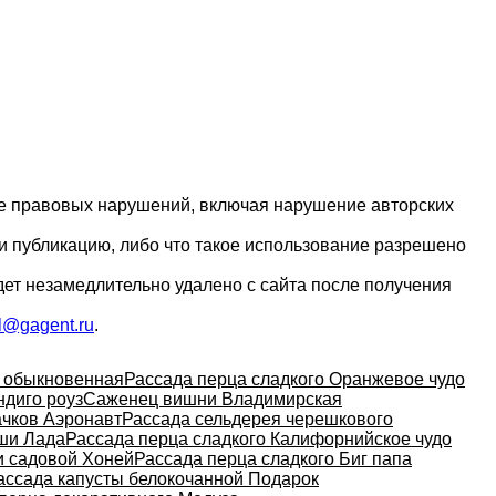
ие правовых нарушений, включая нарушение авторских
и публикацию, либо что такое использование разрешено
дет незамедлительно удалено с сайта после получения
l@gagent.ru
.
 обыкновенная
Рассада перца сладкого Оранжевое чудо
ндиго роуз
Саженец вишни Владимирская
ачков Аэронавт
Рассада сельдерея черешкового
ши Лада
Рассада перца сладкого Калифорнийское чудо
и садовой Хоней
Рассада перца сладкого Биг папа
ассада капусты белокочанной Подарок