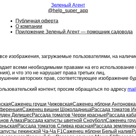
Зеленый Агент
@help_super_app
Публичная оферта
О компании
Приложение Зеленый Агент — помощник садовода
 все изображения, загружаемые пользователями, на налич
ладает всеми необходимыми правами на его использование 
ия), и что это не нарушает права третьих лиц.
арушении авторских прав, соответствующее изображение бу
ользовательский контент, просим обращаться по адресу
mai
вская
Саженец груши Чижовская
Саженец яблони Антоновка
нференция
Саженец вишни Шоколадница
Рассада томатов И
олден Делишес
Рассада томатов Черри красные
Рассада каб
анов Алмаз
Рассада капусты цветной Сноуболл
Саженец гру
юньская
Рассада томатов Сливка красная
Рассада земляник
капусты пекинской Ча-Ча F1
Саженец яблони Белый налив
Р