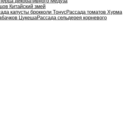
перца декоративного Медуза
цов Китайский змей
ада капусты брокколи Тонус
Рассада томатов Хурма
абачков Цукеша
Рассада сельдерея корневого