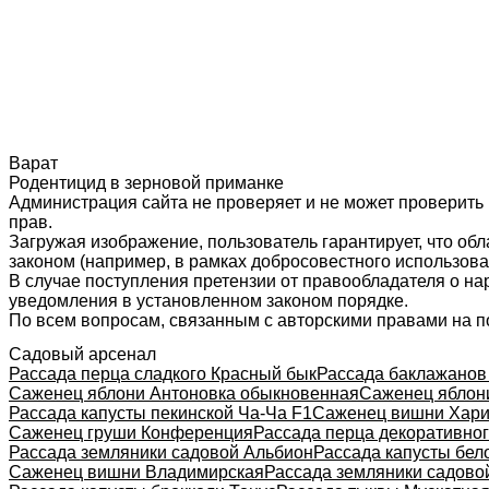
Варат
Родентицид в зерновой приманке
Администрация сайта не проверяет и не может проверить
прав.
Загружая изображение, пользователь гарантирует, что об
законом (например, в рамках добросовестного использован
В случае поступления претензии от правообладателя о н
уведомления в установленном законом порядке.
По всем вопросам, связанным с авторскими правами на п
Садовый арсенал
Рассада перца сладкого Красный бык
Рассада баклажанов
Саженец яблони Антоновка обыкновенная
Саженец яблон
Рассада капусты пекинской Ча-Ча F1
Саженец вишни Хари
Саженец груши Конференция
Рассада перца декоративно
Рассада земляники садовой Альбион
Рассада капусты бел
Саженец вишни Владимирская
Рассада земляники садово