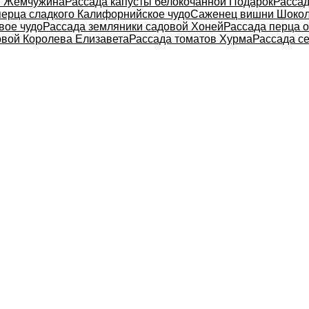
я Жемчужина
Рассада капусты белокочанной Подарок
Рассад
перца сладкого Калифорнийское чудо
Саженец вишни Шоко
вое чудо
Рассада земляники садовой Хоней
Рассада перца о
овой Королева Елизавета
Рассада томатов Хурма
Рассада с