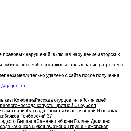
ие правовых нарушений, включая нарушение авторских
и публикацию, либо что такое использование разрешено
дет незамедлительно удалено с сайта после получения
l@gagent.ru
.
тыквы Конфетка
Рассада огурцов Китайский змей
орневого
Рассада капусты цветной Сноуболл
Белый налив
Рассада капусты белокочанной Июньская
кабачков Грибовский 37
ладкого Биг папа
Саженец яблони Голден Делишес
сада кабачков Цукеша
Саженец груши Чижовская