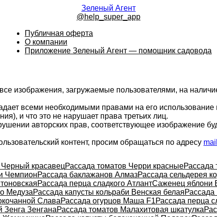
Зеленый Агент
@help_super_app
Публичная оферта
О компании
Приложение Зеленый Агент — помощник садовода
 все изображения, загружаемые пользователями, на налич
ладает всеми необходимыми правами на его использование 
ия), и что это не нарушает права третьих лиц.
арушении авторских прав, соответствующее изображение бу
ользовательский контент, просим обращаться по адресу
mai
 Черный красавец
Рассада томатов Черри красные
Рассада 
и Чемпион
Рассада баклажанов Алмаз
Рассада сельдерея к
тоновская
Рассада перца сладкого Атлант
Саженец яблони 
го Медуза
Рассада капусты кольраби Венская белая
Рассада 
окочанной Слава
Рассада огурцов Маша F1
Рассада перца с
й Зенга Зенгана
Рассада томатов Малахитовая шкатулка
Рас