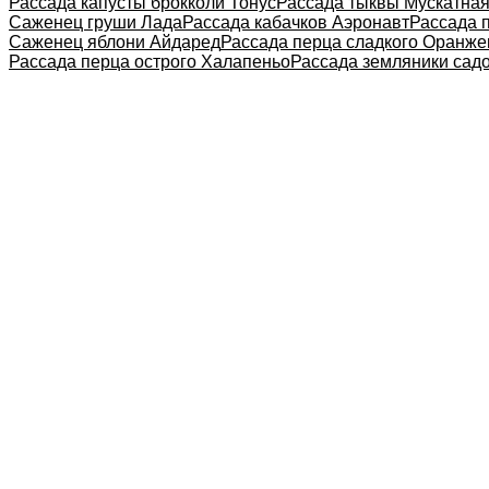
Рассада капусты брокколи Тонус
Рассада тыквы Мускатна
Саженец груши Лада
Рассада кабачков Аэронавт
Рассада 
Саженец яблони Айдаред
Рассада перца сладкого Оранже
Рассада перца острого Халапеньо
Рассада земляники сад