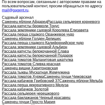
По всем вопросам, связанным с авторскими правами на
пользовательский контент, просим обращаться по адресу
mail@gagent.ru
.
Садовый арсенал
Саженец яблони Айдаред
Рассада сельдерея корневого
Рассада капусты брокколи Тонус
Рассада земляники садовой Королева Елизавета
Рассада перца сладкого Оранжевое чудо
Саженец яблони Голден Делишес
Рассада перца сладкого Калифорнийское чудо
Рассада земляники садовой Альбион
Рассада капусты белокочанной Слава
Рассада капусты белокочанной Подарок
Рассада томатов Малахитовая шкатулка
Рассада томатов Сливка красная
Саженец вишни Харитоновская
Рассада тыквы Мускатная Жемчужина
Рассада томатов Хурма
Саженец груши Чижовская
Рассада кабачков Грибовский 37
Саженец яблони Мельба
Рассада перца декоративного Медуза
Рассада кабачков Золотой
Рассада сельдерея черешкового
Рассада баклажанов Черный красавец
Саженец груши Просто Мария