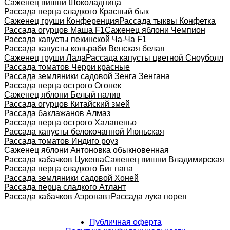
Саженец вишни Шоколадница
Рассада перца сладкого Красный бык
Саженец груши Конференция
Рассада тыквы Конфетка
Рассада огурцов Маша F1
Саженец яблони Чемпион
Рассада капусты пекинской Ча-Ча F1
Рассада капусты кольраби Венская белая
Саженец груши Лада
Рассада капусты цветной Сноуболл
Рассада томатов Черри красные
Рассада земляники садовой Зенга Зенгана
Рассада перца острого Огонек
Саженец яблони Белый налив
Рассада огурцов Китайский змей
Рассада баклажанов Алмаз
Рассада перца острого Халапеньо
Рассада капусты белокочанной Июньская
Рассада томатов Индиго роуз
Саженец яблони Антоновка обыкновенная
Рассада кабачков Цукеша
Саженец вишни Владимирская
Рассада перца сладкого Биг папа
Рассада земляники садовой Хоней
Рассада перца сладкого Атлант
Рассада кабачков Аэронавт
Рассада лука порея
Публичная оферта