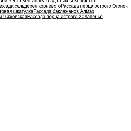
вой Зенга Зенгана
Рассада тыквы Конфетка
ассада сельдерея корневого
Рассада перца острого Огонек
товая шкатулка
Рассада баклажанов Алмаз
и Чижовская
Рассада перца острого Халапеньо