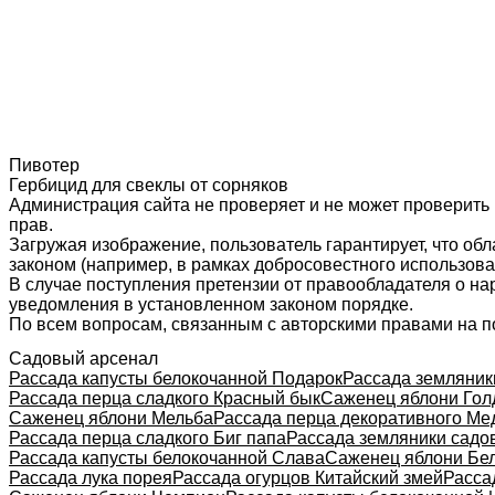
Пивотер
Гербицид для свеклы от сорняков
Администрация сайта не проверяет и не может проверить
прав.
Загружая изображение, пользователь гарантирует, что об
законом (например, в рамках добросовестного использован
В случае поступления претензии от правообладателя о н
уведомления в установленном законом порядке.
По всем вопросам, связанным с авторскими правами на п
Садовый арсенал
Рассада капусты белокочанной Подарок
Рассада земляник
Рассада перца сладкого Красный бык
Саженец яблони Гол
Саженец яблони Мельба
Рассада перца декоративного Ме
Рассада перца сладкого Биг папа
Рассада земляники садо
Рассада капусты белокочанной Слава
Саженец яблони Бе
Рассада лука порея
Рассада огурцов Китайский змей
Расса