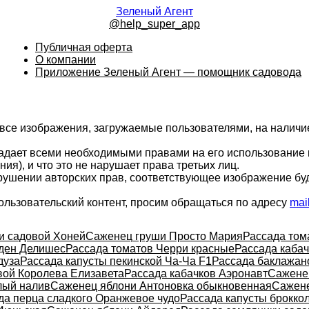
Зеленый Агент
@help_super_app
Публичная оферта
О компании
Приложение Зеленый Агент — помощник садовода
 все изображения, загружаемые пользователями, на налич
ладает всеми необходимыми правами на его использование 
ия), и что это не нарушает права третьих лиц.
арушении авторских прав, соответствующее изображение бу
ользовательский контент, просим обращаться по адресу
mai
и садовой Хоней
Саженец груши Просто Мария
Рассада том
ден Делишес
Рассада томатов Черри красные
Рассада кабач
дуза
Рассада капусты пекинской Ча-Ча F1
Рассада баклажан
вой Королева Елизавета
Рассада кабачков Аэронавт
Сажене
лый налив
Саженец яблони Антоновка обыкновенная
Сажене
да перца сладкого Оранжевое чудо
Рассада капусты брокко