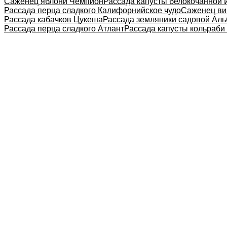
Саженец яблони Чемпион
Рассада капусты белокочанной
Рассада перца сладкого Калифорнийское чудо
Саженец ви
Рассада кабачков Цукеша
Рассада земляники садовой Ал
Рассада перца сладкого Атлант
Рассада капусты кольраби