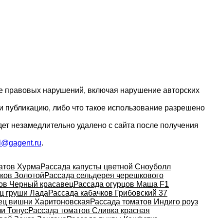
ие правовых нарушений, включая нарушение авторских
и публикацию, либо что такое использование разрешено
дет незамедлительно удалено с сайта после получения
l@gagent.ru
.
атов Хурма
Рассада капусты цветной Сноуболл
ков Золотой
Рассада сельдерея черешкового
ов Черный красавец
Рассада огурцов Маша F1
ц груши Лада
Рассада кабачков Грибовский 37
ц вишни Харитоновская
Рассада томатов Индиго роуз
ли Тонус
Рассада томатов Сливка красная