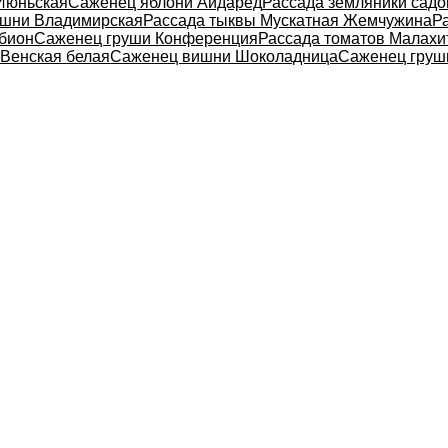
 Июньская
Саженец яблони Айдаред
Рассада земляники садо
шни Владимирская
Рассада тыквы Мускатная Жемчужина
Р
ьбион
Саженец груши Конференция
Рассада томатов Малахи
 Венская белая
Саженец вишни Шоколадница
Саженец груш